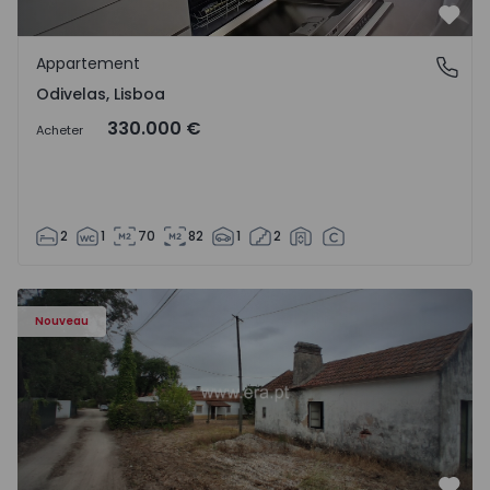
Préf
Appartement
Odivelas, Lisboa
Odivelas, Lisboa
330.000 €
Acheter
2
1
70
82
1
2
Appartement T3 Salvaterra de Magos, Marinhais - 157486
Nouveau