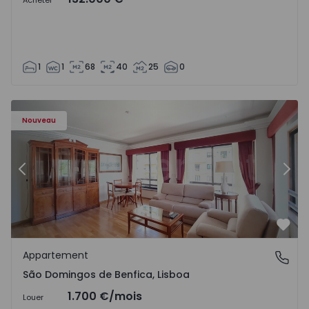
Acheter
1
1
68
40
25
0
Nouveau
Précédent
Suiv
Préf
Appartement
São Domingos de Benfica, Lisboa
São Domingos de Benfica, Lisboa
1.700 €
/mois
Louer