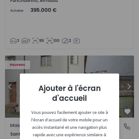
Funchalinho, Almada
395.000 €
Acheter
2
1
95
100
2
Nouveau
Ajouter à l'écran
Précédent
Suiv
d'accueil
Vous pouvez facilement ajouter ce site à
Préf
l'écran d'accueil de votre mobile pour un
Maison Jumelée
Santa Clara e Castelo Viegas, Coimbra
accès instantané et une navigation plus
Santa Clara e Castelo Viegas, Coimbra
rapide avec une expérience similaire à