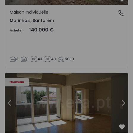
Préf
Maison Individuelle
Marinhais, Santarém
Marinhais, Santarém
140.000 €
Acheter
3
1
43
43
5080
Appartement T3 Porto, Foz - 1536983 - 12
Ap
Nouveau
Précédent
Suiv
Préf