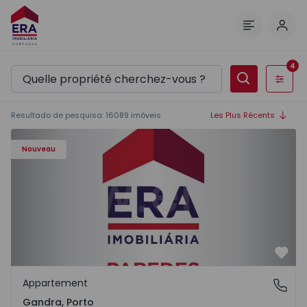
Comm
Menu
4
Filtres
Resultado de pesquisa
:
16089
imóveis
Les Plus Récents
Appartement T0 Paredes, Gandra - 1575265 - 1
Nouveau
Préf
Appartement
Gandra, Porto
Gandra, Porto