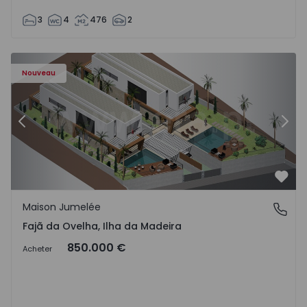
3
4
476
2
- 1574794 - 6
Maison Jumelée T3 Calheta (Madeira), Fajã da Ovelha - 15
Ma
Nouveau
Précédent
Suiv
Préf
Maison Jumelée
Fajã da Ovelha, Ilha da Madeira
Fajã da Ovelha, Ilha da Madeira
850.000 €
Acheter