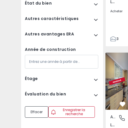
Loures, Loures
État du bien
Acheter
Autres caractéristiques
Autres avantages ERA
3
3
Année de construction
111
Apparteme
134
2
1
Étage
Évaluation du bien
Pr
Enregistrer la
Effacer
recherche
Appartement
Loures,
Loures, Lisboa