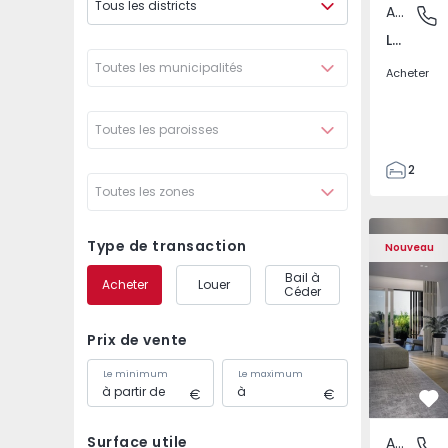
Tous les districts
Appartement
Loures,
Loures, Lisboa
Toutes les municipalités
Acheter
Toutes les paroisses
2
Toutes les zones
1
59
Appartement T3 com L
Appartemen
59
Type de transaction
Nouveau
1
Bail à
Acheter
Louer
3
Céder
Prix de vente
Le minimum
Le maximum
Pr
Surface utile
Appartement
Loures,