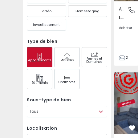
Appartement
Loures,
Vidéo
Homestaging
Loures, Loures
Investissement
Acheter
Type de bien
2
Fermes et
Appartements
Maisons
Domaines
1
55
Apparteme
58
Chambres
Bâtiments
0
3
Sous-type de bien
Tous
Localisation
Pr