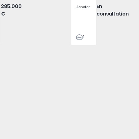
285.000
En
Acheter
€
consultation
1
1
38
42