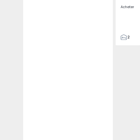
Acheter
2
1
70
98
1
0