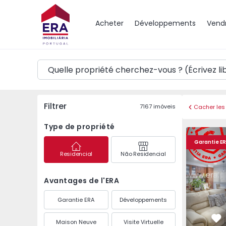
Carte
Acheter
Développements
Vend
Filtrer
7167
imóveis
Cacher les 
Type de propriété
Appartement T2 Loure
Appartemen
Garantie E
Residencial
Não Residencial
Avantages de l'ERA
Garantie ERA
Développements
Maison Neuve
Visite Virtuelle
Pr