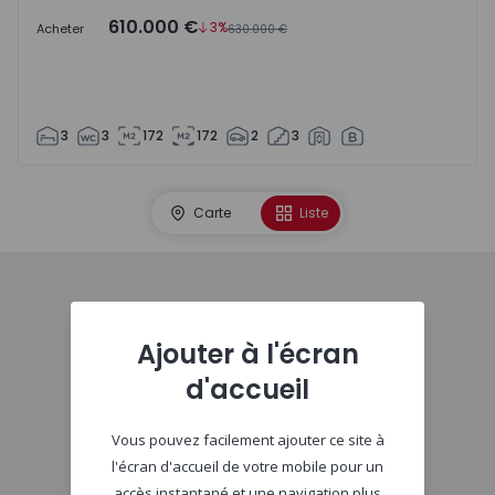
610.000 €
3%
Acheter
630.000 €
3
3
172
172
2
3
Carte
Liste
Début
Ajouter à l'écran
d'accueil
Vous pouvez facilement ajouter ce site à
l'écran d'accueil de votre mobile pour un
accès instantané et une navigation plus