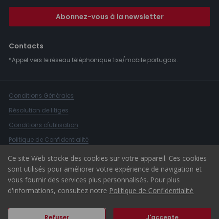
Abonnez-vous à la newsletter
Contacts
*Appel vers le réseau téléphonique fixe/mobile portugais.
Conditions Générales
Résolution de litiges
Conditions d'utilisation
Politique de Confidentialité
Livre de Réclamations
Ce site Web stocke des cookies sur votre appareil. Ces cookies
sont utilisés pour améliorer votre expérience de navigation et
Canal d'alerte
vous fournir des services plus personnalisés. Pour plus
© 2026 ERA Portugal
d'informations, consultez notre
Politique de Confidentialité
Refuser
J'accepte