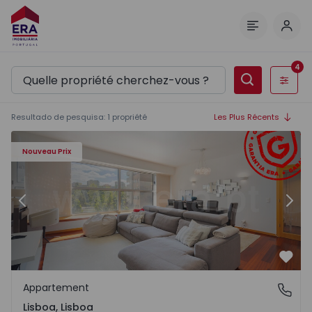
Comm
Menu
4
Filtres
Resultado de pesquisa
:
1
propriété
Les Plus Récents
Appartement T3 Lisboa, Lisboa - 1512439 - 3
Ap
Nouveau Prix
Précédent
Suiv
Préf
Appartement
Lisboa, Lisboa
Lisboa, Lisboa