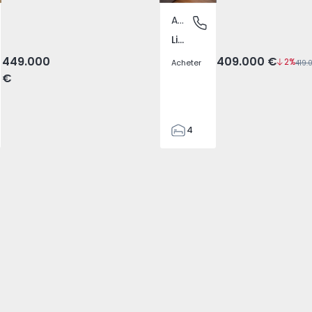
Appartement
Lisboa
Lisboa, Lisboa
Lisboa, Lisboa
449.000
409.000 €
2%
Acheter
€
4
2
90
90
4