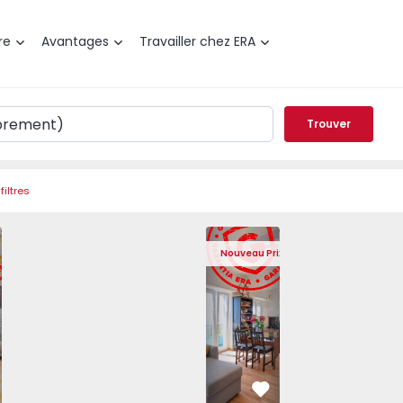
re
Avantages
Travailler chez ERA
Trouver
filtres
t T2 Lisboa, Lisboa - 1567369 - 3
Appartement T4 Lisboa, Lisboa - 156157
Appartement T4 Lisboa, Lisbo
Appartement T4 Li
Apparte
Nouveau Prix
éféré
Préféré