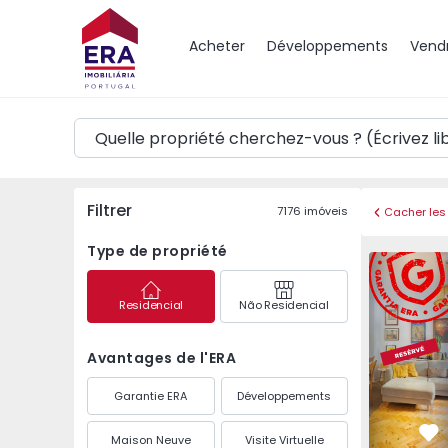
Carte
Acheter
Développements
Vend
Filtrer
7176
imóveis
Cacher les 
Type de propriété
Appartemen
Residencial
Não Residencial
Avantages de l'ERA
Garantie ERA
Développements
Maison Neuve
Visite Virtuelle
Pr