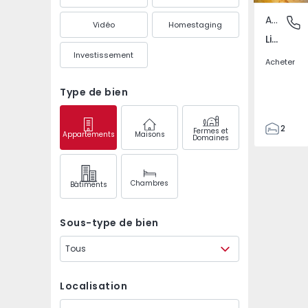
Appartement
Lisboa, 
Vidéo
Homestaging
Lisboa, Lisboa
Investissement
Acheter
Type de bien
2
Fermes et
Appartements
Maisons
Domaines
1
126
126
Chambres
Bâtiments
1
Sous-type de bien
Tous
Localisation