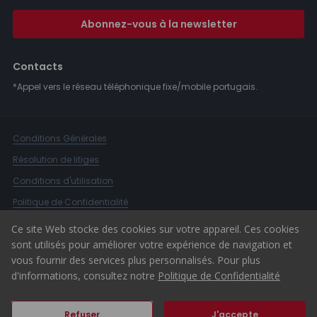
Abonnez-vous à la newsletter
Contacts
*Appel vers le réseau téléphonique fixe/mobile portugais.
Conditions Générales
Résolution de litiges
Conditions d'utilisation
Politique de Confidentialité
Livre de Réclamations
Ce site Web stocke des cookies sur votre appareil. Ces cookies
sont utilisés pour améliorer votre expérience de navigation et
Canal d'alerte
vous fournir des services plus personnalisés. Pour plus
© 2026 ERA Portugal
d'informations, consultez notre
Politique de Confidentialité
Refuser
J'accepte