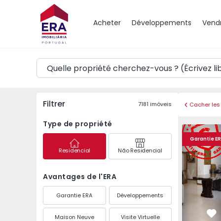
Carte
Acheter
Développements
Vend
Filtrer
7181
imóveis
Cacher les 
Type de propriété
Appartement T3 Figuei
Appartemen
Garantie E
Residencial
Não Residencial
Avantages de l'ERA
Garantie ERA
Développements
Maison Neuve
Visite Virtuelle
Pr