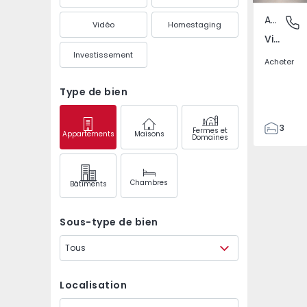
Appartement
Vila Ver
Vidéo
Homestaging
Vila Verde, Figueira da Foz
Investissement
Acheter
Type de bien
3
Fermes et
Appartements
Maisons
Domaines
1
91
91
Chambres
Bâtiments
Sous-type de bien
Tous
Localisation