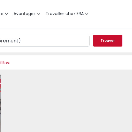
re
Avantages
Travailler chez ERA
Trouver
filtres
ra da Foz, Vila Verde - 1563582 - 20
t T3 Figueira da Foz, Vila Verde - 1563582 - 6
Appartement T3 Figueira da Foz, Vila Verde - 1563582 - 5
Appartement T3 Figueira da Foz, Vila Verde - 156
Appartement T3 Figueira da Foz, Vila 
Appartement T3 Figueira da
Appartement T3 
Appar
RA
éféré