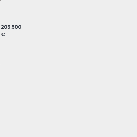
de, Figueira da Foz
205.500
€