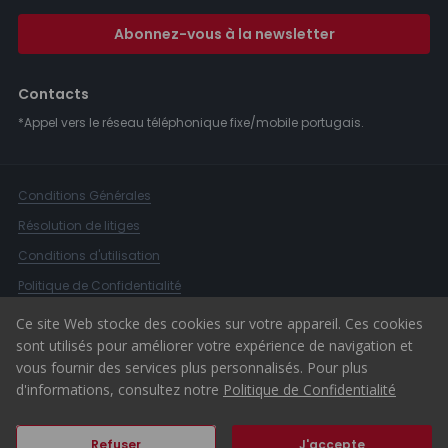
Abonnez-vous à la newsletter
Contacts
*Appel vers le réseau téléphonique fixe/mobile portugais.
Conditions Générales
Résolution de litiges
Conditions d'utilisation
Politique de Confidentialité
Livre de Réclamations
Ce site Web stocke des cookies sur votre appareil. Ces cookies
sont utilisés pour améliorer votre expérience de navigation et
Canal d'alerte
vous fournir des services plus personnalisés. Pour plus
© 2026 ERA Portugal
d'informations, consultez notre
Politique de Confidentialité
Refuser
J'accepte