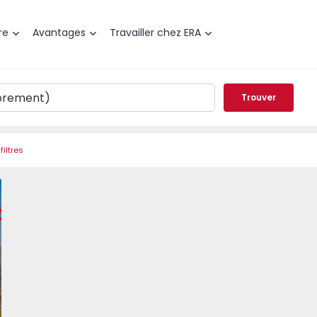
re
Avantages
Travailler chez ERA
Trouver
filtres
t T2 Cascais, Cascais - 1563866 - 11
éféré