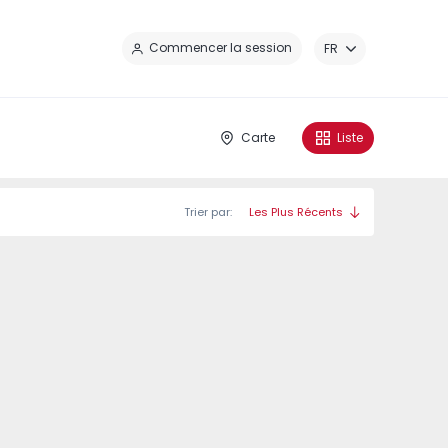
Fe
Commencer la session
FR
Carte
Liste
Trier par:
Les Plus Récents