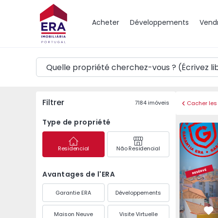
Carte
Acheter
Développements
Vend
Filtrer
7184
imóveis
Cacher les 
Type de propriété
Appartemen
Residencial
Não Residencial
Avantages de l'ERA
Garantie ERA
Développements
Maison Neuve
Visite Virtuelle
Pr