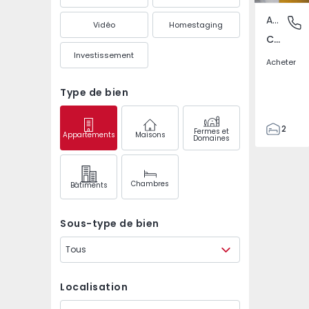
Appartement
Cascais,
Vidéo
Homestaging
Cascais, Cascais
Investissement
Acheter
Type de bien
2
Fermes et
Appartements
Maisons
Domaines
1
78
91
Chambres
Bâtiments
0
2
Sous-type de bien
Tous
Localisation