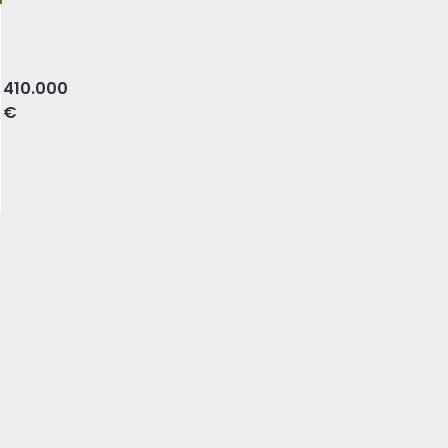
 Cascais
410.000
€