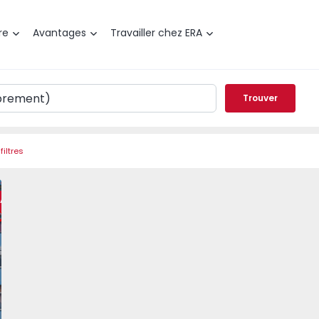
re
Avantages
Travailler chez ERA
Trouver
filtres
s da Rainha, Caldas da Rainha - 1560524 - 9
t T3 Caldas da Rainha, Caldas da Rainha - 1560524 - 1
Appartement T3 Caldas da Rainha, Caldas da Rainha - 15605
Appartement T3 Caldas da Rainha, Caldas da Rain
Appartement T3 Caldas da Rainha, Cal
Appartement T3 Caldas da R
Appartement T3 
Appar
RA
éféré