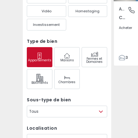
Appartement
Caldas d
Vidéo
Homestaging
Caldas da Rainha, Caldas da Rainha
Investissement
Acheter
Type de bien
3
Fermes et
Appartements
Maisons
Domaines
2
81
118
Chambres
Bâtiments
2
Sous-type de bien
Tous
Localisation