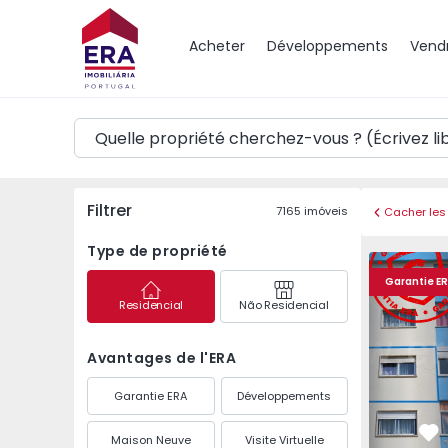
Carte
Acheter
Développements
Vend
Filtrer
7165
imóveis
Cacher les 
Type de propriété
Appartement T3 Calda
Appartemen
Garantie E
Residencial
Não Residencial
Avantages de l'ERA
Garantie ERA
Développements
Maison Neuve
Visite Virtuelle
Pr