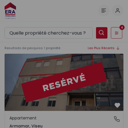
Comm
Menu
4
Filtres
Resultado de pesquisa
:
1
propriété
Les Plus Récents
Appartement T4 Armamar - 1131147 - 15
Préf
Appartement
Armamar, Viseu
Armamar, Viseu