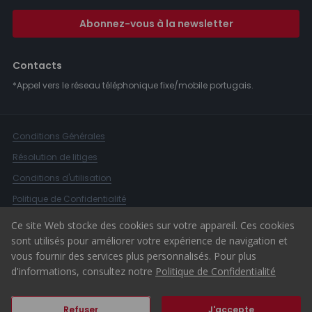
Abonnez-vous à la newsletter
Contacts
*Appel vers le réseau téléphonique fixe/mobile portugais.
Conditions Générales
Résolution de litiges
Conditions d'utilisation
Politique de Confidentialité
Livre de Réclamations
Ce site Web stocke des cookies sur votre appareil. Ces cookies
sont utilisés pour améliorer votre expérience de navigation et
Canal d'alerte
vous fournir des services plus personnalisés. Pour plus
© 2026 ERA Portugal
d'informations, consultez notre
Politique de Confidentialité
Refuser
J'accepte