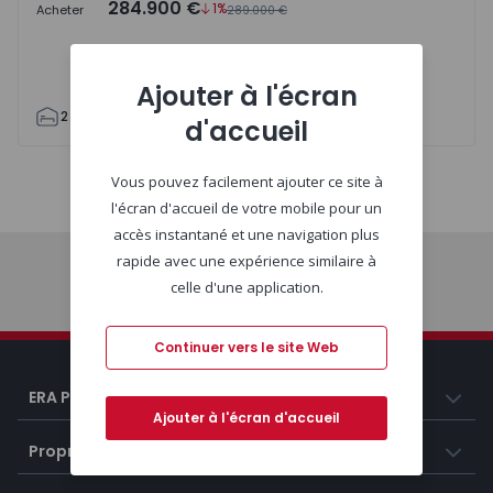
284.900 €
1%
Acheter
289.000 €
Ajouter à l'écran
2
1
60
71
1
d'accueil
Vous pouvez facilement ajouter ce site à
Carte
Liste
l'écran d'accueil de votre mobile pour un
accès instantané et une navigation plus
rapide avec une expérience similaire à
celle d'une application.
Début
Continuer vers le site Web
ERA Portugal
Ajouter à l'écran d'accueil
Propriétés