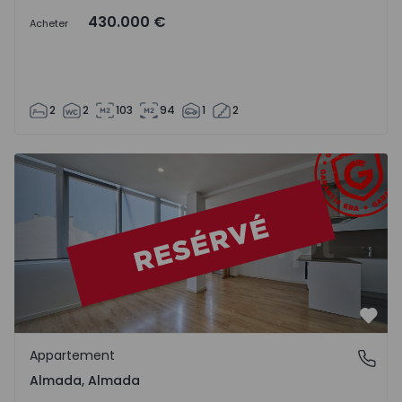
430.000 €
Acheter
2
2
103
94
1
2
Appartement T2 Almada, Almada - 1560485 - 1
Préf
Appartement
Almada, Almada
Almada, Almada