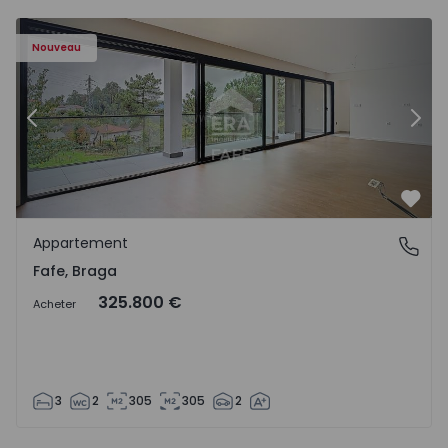
Nouveau
Précédent
Suiv
Préf
Appartement
Fafe, Braga
Fafe, Braga
325.800 €
Acheter
3
2
305
305
2