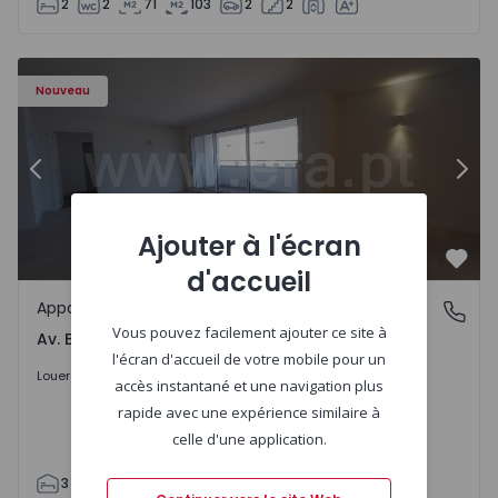
2
2
71
103
2
2
Appartement T3 Porto, Av. Boavista - 1575472 - 5
Ap
Nouveau
Précédent
Suiv
Ajouter à l'écran
Préf
d'accueil
Appartement
Av. Boavista, Porto
Vous pouvez facilement ajouter ce site à
Av. Boavista, Porto
l'écran d'accueil de votre mobile pour un
2.300 €
/mois
Louer
accès instantané et une navigation plus
rapide avec une expérience similaire à
celle d'une application.
3
2
132
142
2
4