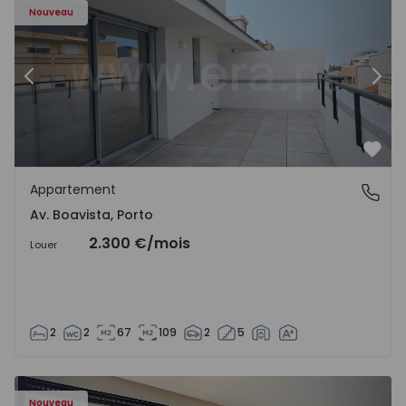
Nouveau
Précédent
Suiv
Préf
Appartement
Av. Boavista, Porto
Av. Boavista, Porto
2.300 €
/mois
Louer
2
2
67
109
2
5
Nouveau