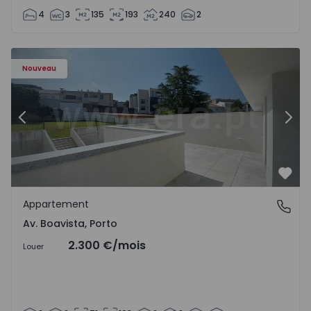
4
3
135
193
240
2
Appartement T2 Porto, Av. Boavista - 1575459 - 4
Ap
Nouveau
Précédent
Suiv
Préf
Appartement
Av. Boavista, Porto
Av. Boavista, Porto
2.300 €
/mois
Louer