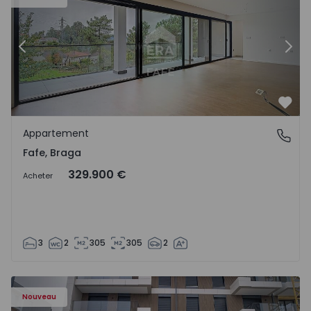
Précédent
Suiv
Préf
Appartement
Fafe, Braga
Fafe, Braga
329.900 €
Acheter
3
2
305
305
2
Nouveau