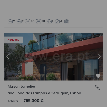
2
2
80
88
1
4
Nouveau
Précédent
Suiv
Préf
Maison Jumelée
São João das Lampas e Terrugem, Lisboa
São João das Lampas e Terrugem, Lisboa
755.000 €
Acheter