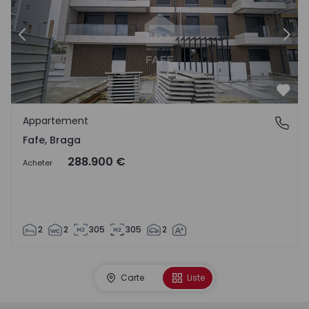
Précédent
Suiv
Préf
Appartement
Fafe, Braga
Fafe, Braga
288.900 €
Acheter
2
2
305
305
2
Carte
Liste