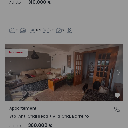
310.000 €
Acheter
2
1
64
72
2
 - 1573477 - 11
Appartement T3 Barreiro, Santo António da Charneca - 1
Ap
Nouveau
Précédent
Suiv
Préf
Appartement
Sto. Ant. Charneca / Vila Chã, Barreiro
Sto. Ant. Charneca / Vila Chã, Barreiro
360.000 €
Acheter