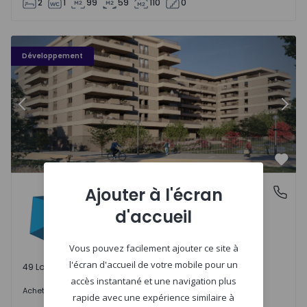
2
1
99
59
110
0
PLENO JARDIM - 3
P
Développement
Précédent
Suiv
Préf
PLENO JARDIM
Ajouter à l'écran
Águas Santas, Porto
Águas Santas, Porto
d'accueil
Vous pouvez facilement ajouter ce site à
l'écran d'accueil de votre mobile pour un
49 Lots disponibles
accès instantané et une navigation plus
242.000 €
Acheter
à partir de
rapide avec une expérience similaire à