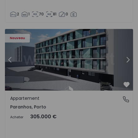
2
1
70
81
0
Appartement T1 Porto, Paranhos - 1575706 - 8
Ap
Nouveau
Précédent
Suiv
Préf
Appartement
Paranhos, Porto
Paranhos, Porto
305.000 €
Acheter