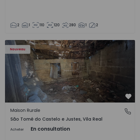
2
1
110
120
280
1
2
Maison Vila Real, São Tomé do Castelo e Justes - 1575189 
Nouveau
Préf
Maison Rurale
São Tomé do Castelo e Justes, Vila Real
São Tomé do Castelo e Justes, Vila Real
En consultation
Acheter