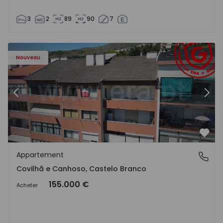
3
2
89
90
7
 - 18
Appartement T2 Covilhã, Covilhã e Canhoso - 1497806 - 1
Ap
Nouveau
Précédent
Suiv
Préf
Appartement
Covilhã e Canhoso, Castelo Branco
Covilhã e Canhoso, Castelo Branco
155.000 €
Acheter