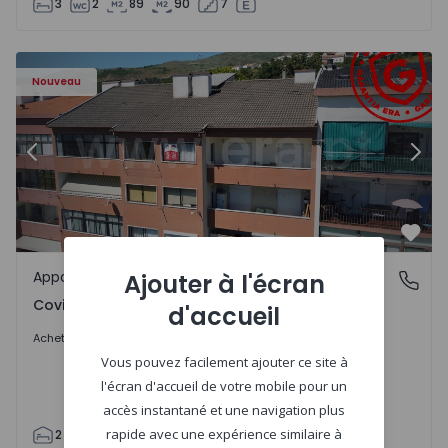
3
2
89
90
7
 - 18
Appartement T2 Covilhã, Covilhã e Canhoso - 1497806 - 1
Ap
Nouveau
Précédent
Suiv
Préf
Appartement
Ajouter à l'écran
Covilhã e Canhoso, Castelo Branco
Covilhã e Canhoso, Castelo Branco
d'accueil
155.000 €
Acheter
Vous pouvez facilement ajouter ce site à
l'écran d'accueil de votre mobile pour un
accès instantané et une navigation plus
rapide avec une expérience similaire à
2
1
85
85
0
4