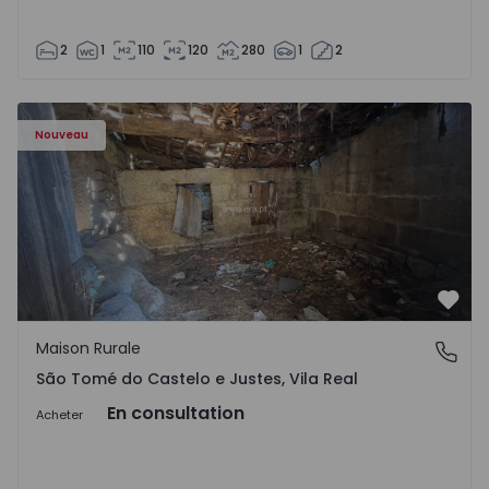
2
1
110
120
280
1
2
Maison Vila Real, São Tomé do Castelo e Justes - 1575189 
Nouveau
Préf
Maison Rurale
São Tomé do Castelo e Justes, Vila Real
São Tomé do Castelo e Justes, Vila Real
En consultation
Acheter