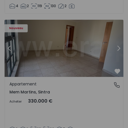
4
2
119
130
2
8416 - 15
Appartement T3 Sintra, Algueirão-Mem Martins - 1528416
Ap
Nouveau
Précédent
Suiv
Préf
Appartement
Mem Martins, Sintra
Mem Martins, Sintra
330.000 €
Acheter