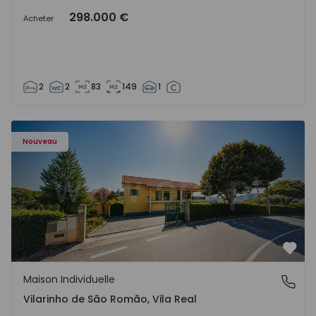
298.000 €
Acheter
2
2
83
149
1
Maison Individuelle T3 Sabrosa, Vilarinho de São Romão -
Nouveau
Préf
Maison Individuelle
Vilarinho de São Romão, Vila Real
Vilarinho de São Romão, Vila Real