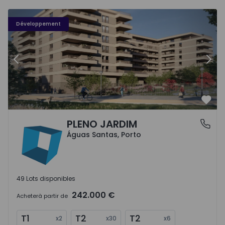
PLENO JARDIM - 3
P
Développement
Précédent
Suiv
Préf
PLENO JARDIM
Águas Santas, Porto
Águas Santas, Porto
49 Lots disponibles
242.000 €
Acheter
à partir de
T1
T2
T2
x
2
x
30
x
6