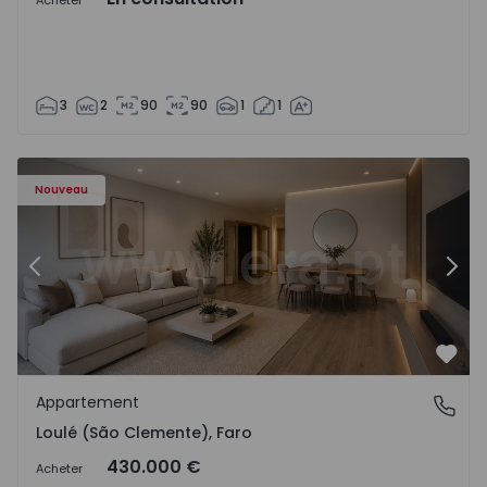
Acheter
3
2
90
90
1
1
Nouveau
Précédent
Suiv
Préf
Appartement
Loulé (São Clemente), Faro
Loulé (São Clemente), Faro
430.000 €
Acheter