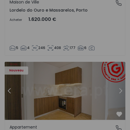
Maison de Ville
Lordelo do Ouro e Massarelos, Porto
Lordelo do Ouro e Massarelos, Porto
1.620.000 €
Acheter
5
4
246
408
177
6
Appartement T1 Gondomar, Rio Tinto - 1575600 - 6
Ap
Nouveau
Précédent
Suiv
Préf
Appartement
Rio Tinto, Porto