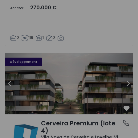
270.000 €
Acheter
2
119
1
2
Cerveira Premium (lote 4) - 1
Ce
Développement
Précédent
Suiv
Préf
Cerveira Premium (lote
Vila Nova de Cerveira e Lovelhe, Viana do Castelo
4)
Vila Nova de Cerveira e Lovelhe, Viana do Castelo