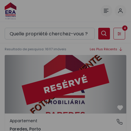
Comm
Menu
4
Filtres
Resultado de pesquisa
:
16117
imóveis
Les Plus Récents
Appartement T2 Paredes - 1575992 - 1
Préf
Appartement
Paredes, Porto
Paredes, Porto