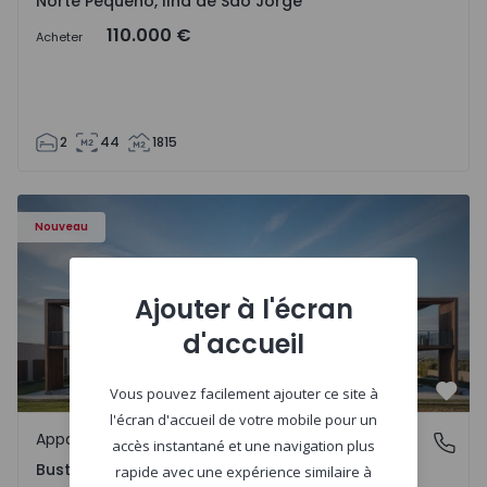
Norte Pequeno, Ilha de São Jorge
110.000 €
Acheter
2
44
1815
Appartement T3 Oliveira do Bairro, Bustos, Troviscal e M
Nouveau
Ajouter à l'écran
d'accueil
Vous pouvez facilement ajouter ce site à
Préf
l'écran d'accueil de votre mobile pour un
Appartement
Bustos, Troviscal e Mamarrosa, Aveiro
accès instantané et une navigation plus
Bustos, Troviscal e Mamarrosa, Aveiro
rapide avec une expérience similaire à