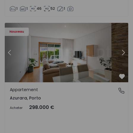
1
1
46
52
1
Appartement T2 Vila do Conde, Azurara - 1575755 - 3
Ap
Nouveau
Précédent
Suiv
Préf
Appartement
Azurara, Porto
Azurara, Porto
298.000 €
Acheter