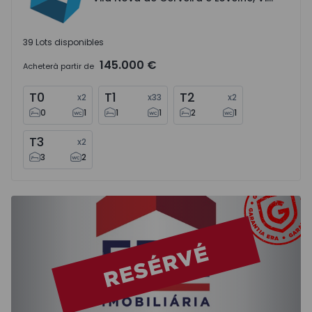
39 Lots disponibles
145.000 €
Acheter
à partir de
T0
T1
T2
x
2
x
33
x
2
0
1
1
1
2
1
T3
x
2
3
2
Appartement T2 Moita, Baixa da Banheira e Vale da Amore