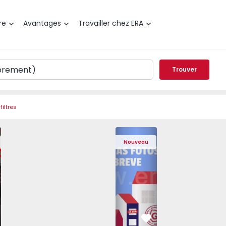
re
Avantages
Travailler chez ERA
Trouver
filtres
 Pedrouços - 1575536 - 7
t T3 Maia, Pedrouços - 1575536 - 9
Appartement T3 Maia, Pedrouços - 1575536 - 8
Appartement T3 Maia, Pedrouços - 1575536 - 12
Appartement T3 Maia, Pedrouços - 15
Appartement T3 Porto, Camp
Appartement T3 Maia, Pedr
Appartement T3 
Appa
Nouveau
éféré
Préféré