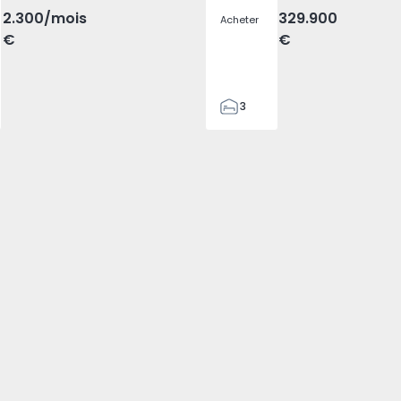
2.300
/mois
329.900
Acheter
€
€
3
2
305
305
2