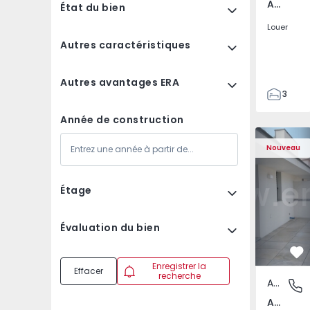
Av. Boavista, Porto
État du bien
Louer
Autres caractéristiques
Autres avantages ERA
3
2
Année de construction
132
Appartement T2 Porto,
Appartemen
142
Nouveau
2
3
Étage
Évaluation du bien
Pr
Enregistrer la
Effacer
recherche
Appartement
Av. Boav
Av. Boavista, Porto