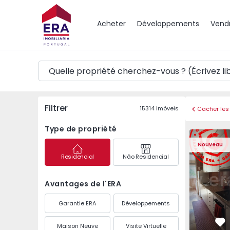
Carte
Acheter
Développements
Vend
Filtrer
15314
imóveis
Cacher les 
Type de propriété
Appartement T3 Maia,
Appartemen
Nouveau
Residencial
Não Residencial
Avantages de l'ERA
Garantie ERA
Développements
Maison Neuve
Visite Virtuelle
Pr