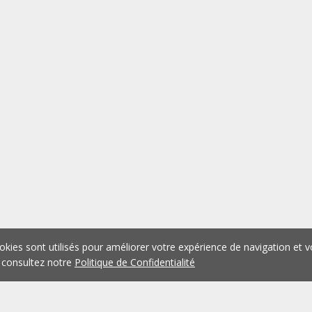
okies sont utilisés pour améliorer votre expérience de navigation et v
 consultez notre
Politique de Confidentialité
1
2
3
4
5
...
1076