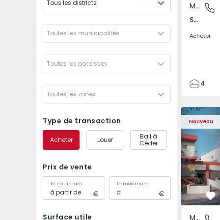
Tous les districts
Maison Jumelée
São Joã
São João das Lampas e Terrugem, Lisboa
Toutes les municipalités
Acheter
Toutes les paroisses
4
Toutes les zones
3
135
Maison Jumelée T4 co
Maison Ju
193
Type de transaction
Nouveau
240
Bail à
Acheter
Louer
2
Céder
Prix de vente
Le minimum
Le maximum
Pr
Surface utile
Maison Jumelée
São Joã