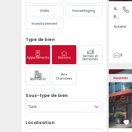
Appartement
Pedrouç
Vidéo
Homestaging
Pedrouços, Porto
Investissement
Acheter
Type de bien
3
Fermes et
Appartements
Maisons
Domaines
1
105
122
Nouveau
Chambres
Bâtiments
1
-1
Sous-type de bien
Tous
Localisation
Pr