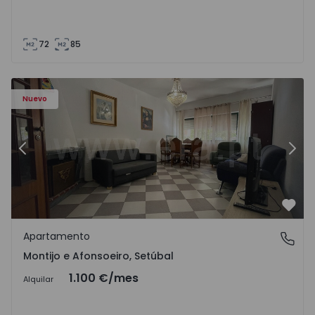
72
85
603 - 1
Apartamento T2 Montijo, Montijo e Afonsoeiro - 1575603 
Ap
Nuevo
Anterior
Sigu
Favo
Apartamento
Montijo e Afonsoeiro, Setúbal
Montijo e Afonsoeiro, Setúbal
1.100 €
/mes
Alquilar