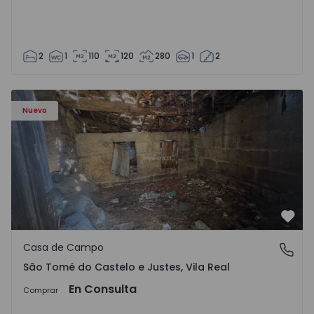
2
1
110
120
280
1
2
Casa Vila Real, São Tomé do Castelo e Justes - 1575189 - 1
Nuevo
Favo
Casa de Campo
São Tomé do Castelo e Justes, Vila Real
São Tomé do Castelo e Justes, Vila Real
En Consulta
Comprar