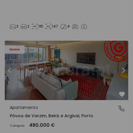
3
2
115
147
4
riz e Argivai - 1574602 - 20
Apartamento T3 Póvoa de Varzim, Póvoa de Varzim, Beiriz 
Ap
Nuevo
Anterior
Sigu
Favo
Apartamento
Póvoa de Varzim, Beiriz e Argivai, Porto
Póvoa de Varzim, Beiriz e Argivai, Porto
480.000 €
Comprar