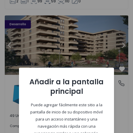
2
1
99
59
110
0
PLENO JARDIM - 3
P
Desarrollo
Anterior
Sigu
Favo
Añadir a la pantalla
PLENO JARDIM
Águas Santas, Porto
principal
Águas Santas, Porto
Puede agregar fácilmente este sitio a la
pantalla de inicio de su dispositivo móvil
49 Unidades disponibles
para un acceso instantáneo y una
242.000 €
Comprar
desde
navegación más rápida con una