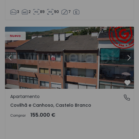
3
2
89
90
7
 - 18
Apartamento T2 Covilhã, Covilhã e Canhoso - 1497806 - 1
Ap
Nuevo
Anterior
Sigu
Favo
Apartamento
Covilhã e Canhoso, Castelo Branco
Covilhã e Canhoso, Castelo Branco
155.000 €
Comprar