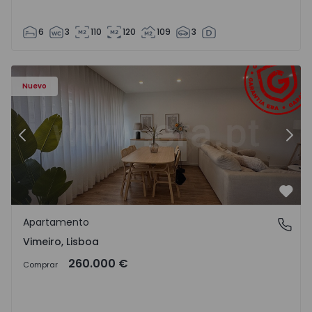
6
3
110
120
109
3
Apartamento T1 Lourinhã, Vimeiro - 1575406 - 1
Ap
Nuevo
Anterior
Sigu
Favo
Apartamento
Vimeiro, Lisboa
Vimeiro, Lisboa
260.000 €
Comprar