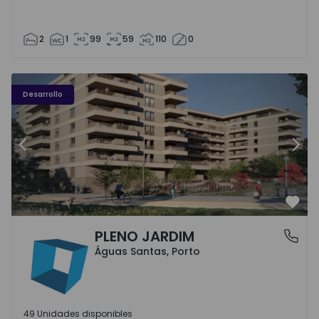
2
1
99
59
110
0
PLENO JARDIM - 3
P
Desarrollo
Anterior
Sigu
Favo
PLENO JARDIM
Águas Santas, Porto
Águas Santas, Porto
49 Unidades disponibles