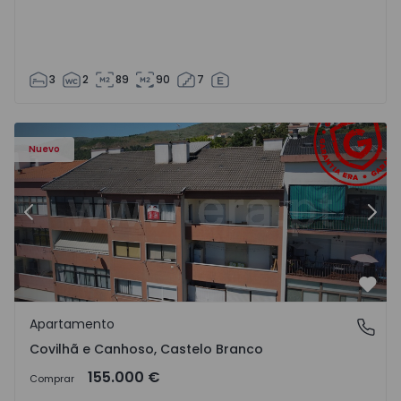
3
2
89
90
7
 - 18
Apartamento T2 Covilhã, Covilhã e Canhoso - 1497806 - 1
Ap
Nuevo
Anterior
Sigu
Favo
Apartamento
Covilhã e Canhoso, Castelo Branco
Covilhã e Canhoso, Castelo Branco
155.000 €
Comprar