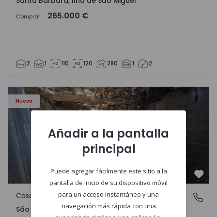
Santa Bárbara, Ilha de São Miguel
265.000 €
Comprar
2
1
110
120
280
1
2
Casa Vila Real, São Tomé do Castelo e Justes - 1575189 - 1
Nuevo
Añadir a la pantalla
principal
Puede agregar fácilmente este sitio a la
Favo
pantalla de inicio de su dispositivo móvil
para un acceso instantáneo y una
Casa de Campo
São Tomé do Castelo e Justes, Vila Real
navegación más rápida con una
São Tomé do Castelo e Justes, Vila Real