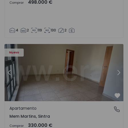
498.000 €
Comprar
4
2
119
130
2
8416 - 15
Apartamento T3 Sintra, Algueirão-Mem Martins - 1528416
Ap
Nuevo
Anterior
Sigu
Favo
Apartamento
Mem Martins, Sintra
Mem Martins, Sintra
330.000 €
Comprar