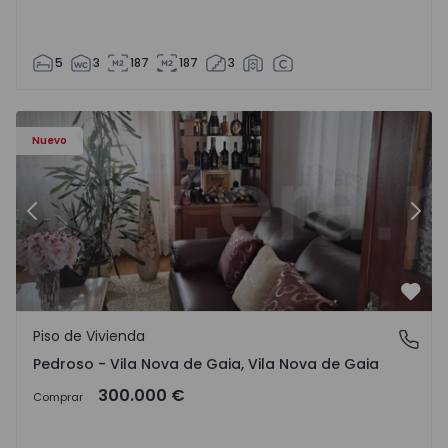
5
3
187
187
3
ezelo - 1575635 - 12
Piso de Vivienda T6 Vila Nova de Gaia, Pedroso e Seixezelo
Pi
Nuevo
Anterior
Sigu
Favo
Piso de Vivienda
Pedroso - Vila Nova de Gaia, Vila Nova de Gaia
Pedroso - Vila Nova de Gaia, Vila Nova de Gaia
300.000 €
Comprar