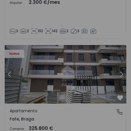
2.300 €
/mes
Alquilar
3
2
132
142
2
3
Nuevo
Anterior
Sigu
Favo
Apartamento
Fafe, Braga
Fafe, Braga
325.800 €
Comprar