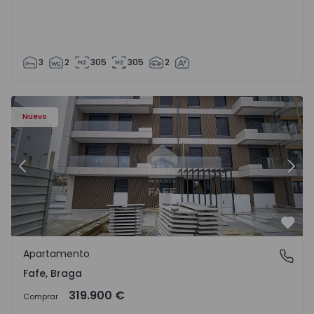
3
2
305
305
2
Nuevo
Anterior
Sigu
Favo
Apartamento
Fafe, Braga
Fafe, Braga
319.900 €
Comprar