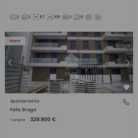
2
2
67
109
2
5
Nuevo
Anterior
Sigu
Favo
Apartamento
Fafe, Braga
Fafe, Braga
329.900 €
Comprar