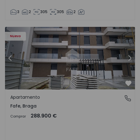
3
2
305
305
2
Nuevo
Anterior
Sigu
Favo
Apartamento
Fafe, Braga
Fafe, Braga
288.900 €
Comprar