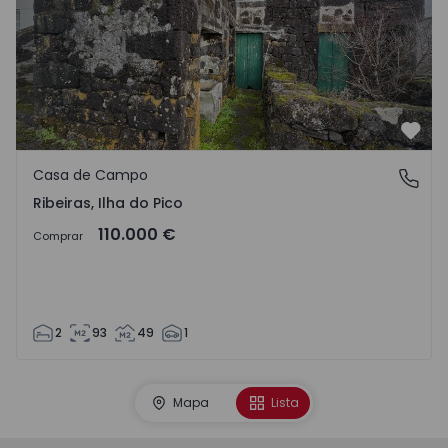
Favo
Casa de Campo
Ribeiras, Ilha do Pico
Ribeiras, Ilha do Pico
110.000 €
Comprar
2
93
49
1
Mapa
Lista