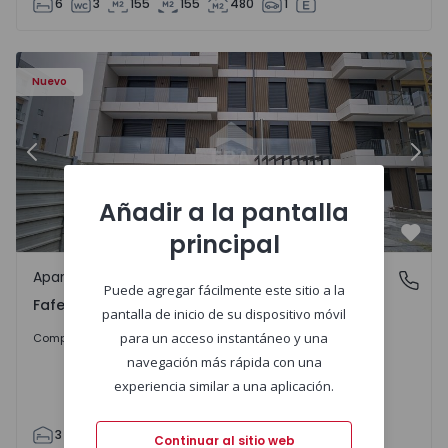
6
3
155
155
480
1
Nuevo
Anterior
Sigu
Añadir a la pantalla
principal
Favo
Apartamento
Fafe, Braga
Puede agregar fácilmente este sitio a la
Fafe, Braga
pantalla de inicio de su dispositivo móvil
317.900 €
para un acceso instantáneo y una
Comprar
navegación más rápida con una
experiencia similar a una aplicación.
3
2
305
305
2
Continuar al sitio web