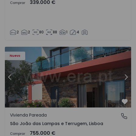
339.000 €
Comprar
2
2
80
88
1
4
Nuevo
Anterior
Sigu
Favo
Vivienda Pareada
São João das Lampas e Terrugem, Lisboa
São João das Lampas e Terrugem, Lisboa
755.000 €
Comprar