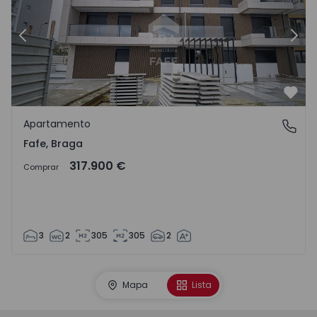
Anterior
Sigu
Favo
Apartamento
Fafe, Braga
Fafe, Braga
317.900 €
Comprar
3
2
305
305
2
Mapa
Lista