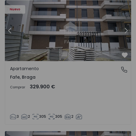
Nuevo
Anterior
Sigu
Favo
Apartamento
Fafe, Braga
Fafe, Braga
329.900 €
Comprar
3
2
305
305
2