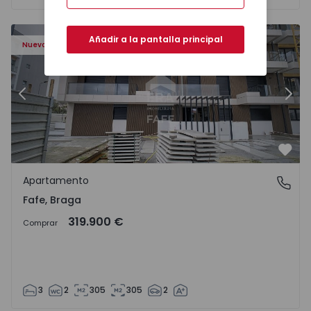
Añadir a la pantalla principal
Nuevo
Anterior
Sigu
Favo
Apartamento
Fafe, Braga
Fafe, Braga
319.900 €
Comprar
3
2
305
305
2