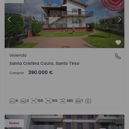
Anterior
Sigu
Favo
Vivienda
Santa Cristina Couto, Santo Tirso
Santa Cristina Couto, Santo Tirso
390.000 €
Comprar
6
3
155
155
480
1
Nuevo