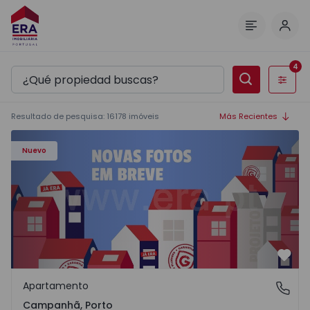
Inici
Menú
4
Filtros
Resultado de pesquisa
:
16178
imóveis
Más Recientes
Apartamento T3 Porto, Campanhã - 1575504 - 1
Nuevo
Favo
Apartamento
Campanhã, Porto
Campanhã, Porto