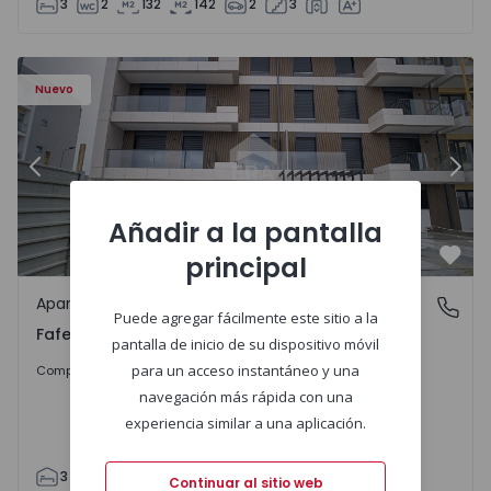
3
2
132
142
2
3
Nuevo
Anterior
Sigu
Añadir a la pantalla
principal
Favo
Apartamento
Fafe, Braga
Puede agregar fácilmente este sitio a la
Fafe, Braga
pantalla de inicio de su dispositivo móvil
325.800 €
para un acceso instantáneo y una
Comprar
navegación más rápida con una
experiencia similar a una aplicación.
3
2
305
305
2
Continuar al sitio web