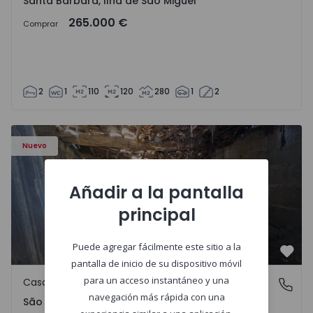
Santa Bárbara, Ilha de São Miguel
265.000 €
Comprar
2
1
110
120
280
1
2
Casa Vila Real, São Tomé do Castelo e Justes - 1575189 - 1
Nuevo
Añadir a la pantalla
principal
Puede agregar fácilmente este sitio a la
Favo
pantalla de inicio de su dispositivo móvil
para un acceso instantáneo y una
Casa de Campo
São Tomé do Castelo e Justes, Vila Real
navegación más rápida con una
São Tomé do Castelo e Justes, Vila Real