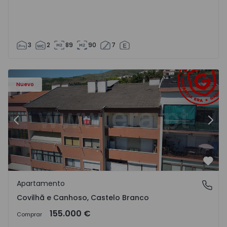
3
2
89
90
7
 - 18
Apartamento T2 Covilhã, Covilhã e Canhoso - 1497806 - 1
Ap
Nuevo
Anterior
Sigu
Favo
Apartamento
Covilhã e Canhoso, Castelo Branco
Covilhã e Canhoso, Castelo Branco
155.000 €
Comprar