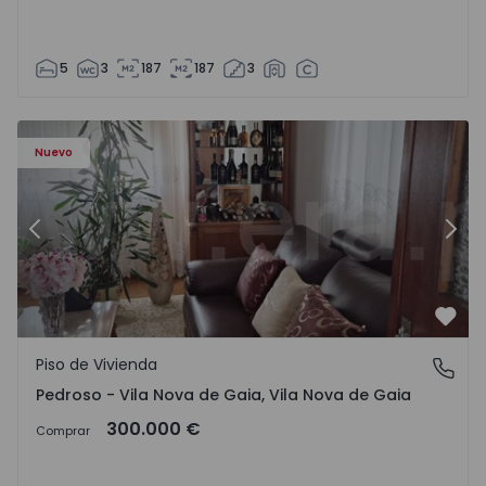
5
3
187
187
3
ezelo - 1575635 - 12
Piso de Vivienda T6 Vila Nova de Gaia, Pedroso e Seixezelo
Pi
Nuevo
Anterior
Sigu
Favo
Piso de Vivienda
Pedroso - Vila Nova de Gaia, Vila Nova de Gaia
Pedroso - Vila Nova de Gaia, Vila Nova de Gaia
300.000 €
Comprar