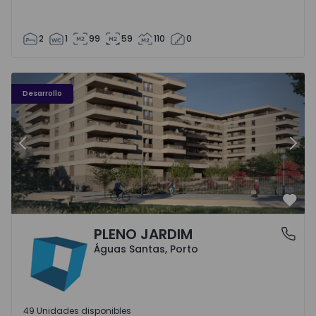
2
1
99
59
110
0
PLENO JARDIM - 3
P
Desarrollo
Anterior
Sigu
Favo
PLENO JARDIM
Águas Santas, Porto
Águas Santas, Porto
49 Unidades disponibles