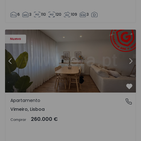
6
3
110
120
109
3
Apartamento T1 Lourinhã, Vimeiro - 1575406 - 1
Ap
Nuevo
Anterior
Sigu
Favo
Apartamento
Vimeiro, Lisboa
Vimeiro, Lisboa
260.000 €
Comprar