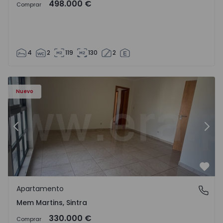
498.000 €
Comprar
4
2
119
130
2
8416 - 15
Apartamento T3 Sintra, Algueirão-Mem Martins - 1528416
Ap
Nuevo
Anterior
Sigu
Favo
Apartamento
Mem Martins, Sintra
Mem Martins, Sintra
330.000 €
Comprar