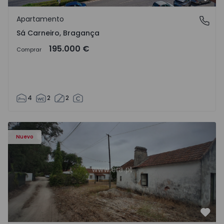
Favo
Apartamento
Sá Carneiro, Bragança
Sá Carneiro, Bragança
195.000 €
Comprar
4
2
2
Apartamento T3 Salvaterra de Magos, Marinhais - 157486
Nuevo
Favo