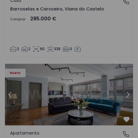
Casa
Barroselas e Carvoeiro, Viana do Castelo
Barroselas e Carvoeiro, Viana do Castelo
285.000 €
Comprar
2
2
90
338
0
Apartamento T2 Porto, Aliados - 1574582 - 4
Ap
Nuevo
Anterior
Sigu
Favo
Apartamento
Aliados, Porto