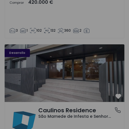
420.000 €
Comprar
3
1
102
132
360
2
Caulinos Residence - 1
Desarrollo
Favo
Caulinos Residence
São Mamede de Infesta e Senhora da Hora, Porto
São Mamede de Infesta e Senhora da Hora, Porto