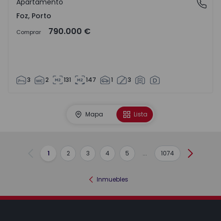
Apartamento
Foz, Porto
Foz, Porto
790.000 €
Comprar
3
2
131
147
1
3
Mapa
Lista
1
2
3
4
5
...
1074
Anterior
Siguient
Inmuebles