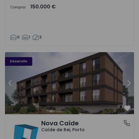
150.000 €
Comprar
0
1
3
Nova Caíde - 1
No
Desarrollo
Anterior
Sigu
Favo
Nova Caíde
Caíde de Rei, Porto
Caíde de Rei, Porto