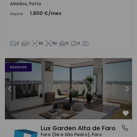
Aliados, Porto
1.800 €
/mes
Alquilar
2
1
93
93
0
3
Desarrollo
Anterior
Sigu
Favo
Lux Garden Alta de Faro
Faro (Sé e São Pedro), Faro
Faro (Sé e São Pedro), Faro