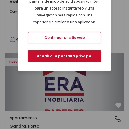
pantalla de inicio de su dispositivo móvil
Atalaia e Alto Estanqueiro-Jardia, Setúbal
para un acceso instantáneo y una
699.000 €
Comprar
navegación más rápida con una
experiencia similar a una aplicación.
Continuar al sitio web
4
2
110
295
7500
0
Apartamento T0 Paredes, Gandra - 1575265 - 1
Añadir a la pantalla principal
Nuevo
Favo
Apartamento
Gandra, Porto
Gandra, Porto