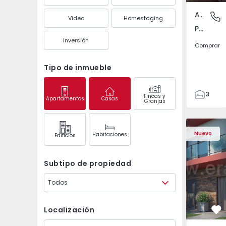
Apartamento
Pedrouç
Video
Homestaging
Pedrouços, Porto
Inversión
Comprar
Tipo de inmueble
3
Fincas y
Apartamentos
Casas
Granjas
1
105
122
Nuevo
Habitaciones
Edifícios
1
-1
Subtipo de propiedad
Todos
Localización
Fa