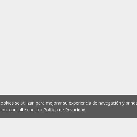
cookies se utilizan para mejorar su experiencia de navegación y brinda
ión, consulte nuestra
Política de Privacidad
1
2
3
4
5
...
1076
Anterior
Siguient