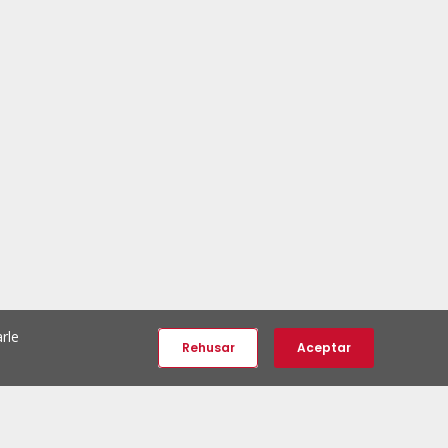
rle
Rehusar
Aceptar
e