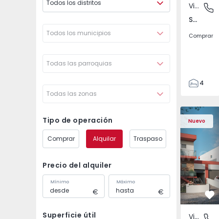
Todos los distritos
Vivienda Pareada
São Joã
São João das Lampas e Terrugem, Lisboa
Todos los municipios
Comprar
Todas las parroquias
4
Todas las zonas
3
135
Vivienda Pareada T4 
Vivienda P
193
Tipo de operación
Nuevo
240
Comprar
Alquilar
Traspaso
2
Precio del alquiler
Mínimo
Máximo
Fa
Superficie útil
Vivienda Pareada
São Joã