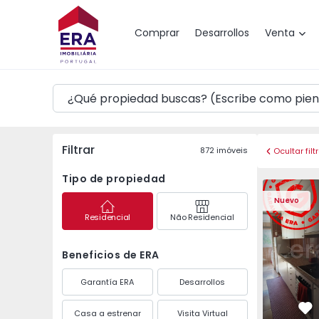
Mapa
Comprar
Desarrollos
Venta
Filtrar
872
imóveis
Ocultar filt
Tipo de propiedad
Apartamento T3 Maia,
Apartament
Nuevo
Residencial
Não Residencial
Beneficios de ERA
Garantía ERA
Desarrollos
Casa a estrenar
Visita Virtual
Fa