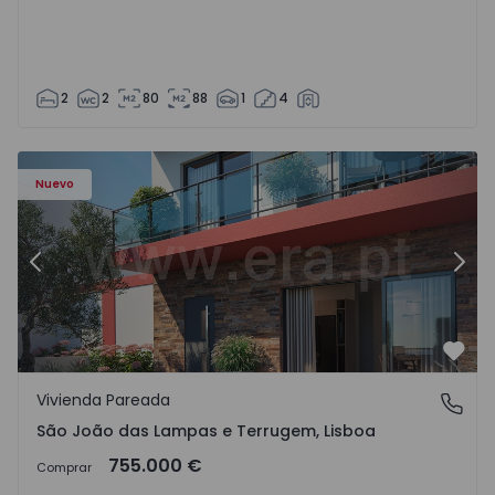
2
2
80
88
1
4
Nuevo
Anterior
Sigu
Favo
Vivienda Pareada
São João das Lampas e Terrugem, Lisboa
São João das Lampas e Terrugem, Lisboa
755.000 €
Comprar