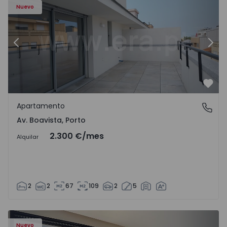
Nuevo
Anterior
Sigu
Favo
Apartamento
Av. Boavista, Porto
Av. Boavista, Porto
2.300 €
/mes
Alquilar
2
2
67
109
2
5
Nuevo