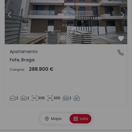
Anterior
Sigu
Favo
Apartamento
Fafe, Braga
Fafe, Braga
288.900 €
Comprar
2
2
305
305
2
Mapa
Lista