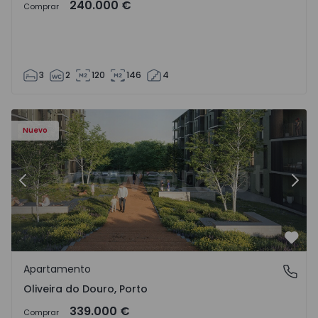
240.000 €
Comprar
3
2
120
146
4
- 1575522 - 8
Apartamento T2 Vila Nova de Gaia, Oliveira do Douro - 15
Ap
Nuevo
Anterior
Sigu
Favo
Apartamento
Oliveira do Douro, Porto
Oliveira do Douro, Porto
339.000 €
Comprar