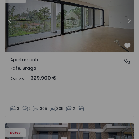
Anterior
Sigu
Favo
Apartamento
Fafe, Braga
Fafe, Braga
329.900 €
Comprar
3
2
305
305
2
Nuevo