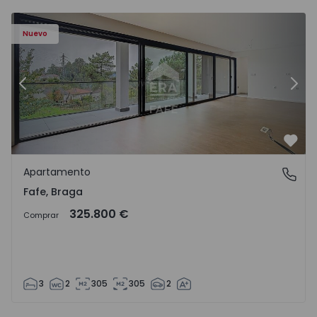
Nuevo
Anterior
Sigu
Favo
Apartamento
Fafe, Braga
Fafe, Braga
325.800 €
Comprar
3
2
305
305
2