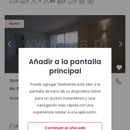
2
2
71
103
2
2
Apartamento T3 Porto, Av. Boavista - 1575472 - 5
Ap
Nuevo
Anterior
Sigu
Añadir a la pantalla
principal
Favo
Apartamento
Av. Boavista, Porto
Puede agregar fácilmente este sitio a la
Av. Boavista, Porto
pantalla de inicio de su dispositivo móvil
2.300 €
/mes
para un acceso instantáneo y una
Alquilar
navegación más rápida con una
experiencia similar a una aplicación.
3
2
132
142
2
4
Continuar al sitio web