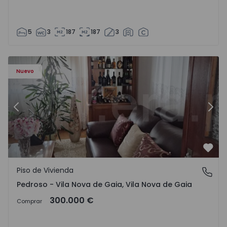
5
3
187
187
3
ezelo - 1575635 - 12
Piso de Vivienda T6 Vila Nova de Gaia, Pedroso e Seixezelo
Pi
Nuevo
Anterior
Sigu
Favo
Piso de Vivienda
Pedroso - Vila Nova de Gaia, Vila Nova de Gaia
Pedroso - Vila Nova de Gaia, Vila Nova de Gaia
300.000 €
Comprar