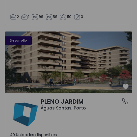
2
1
99
59
110
0
PLENO JARDIM - 3
P
Desarrollo
Anterior
Sigu
Favo
PLENO JARDIM
Águas Santas, Porto
Águas Santas, Porto
49 Unidades disponibles