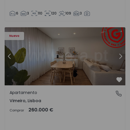
6
3
110
120
109
3
Apartamento T1 Lourinhã, Vimeiro - 1575406 - 1
Ap
Nuevo
Anterior
Sigu
Favo
Apartamento
Vimeiro, Lisboa
Vimeiro, Lisboa
260.000 €
Comprar