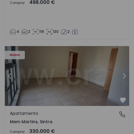
498.000 €
Comprar
4
2
119
130
2
8416 - 15
Apartamento T3 Sintra, Algueirão-Mem Martins - 1528416
Ap
Nuevo
Anterior
Sigu
Favo
Apartamento
Mem Martins, Sintra
Mem Martins, Sintra
330.000 €
Comprar