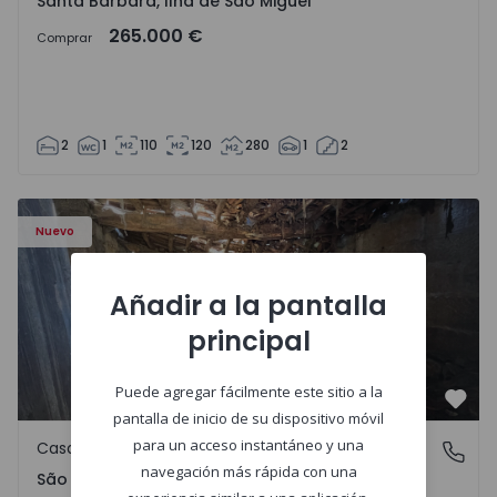
Santa Bárbara, Ilha de São Miguel
265.000 €
Comprar
2
1
110
120
280
1
2
Casa Vila Real, São Tomé do Castelo e Justes - 1575189 - 1
Nuevo
Añadir a la pantalla
principal
Puede agregar fácilmente este sitio a la
Favo
pantalla de inicio de su dispositivo móvil
para un acceso instantáneo y una
Casa de Campo
São Tomé do Castelo e Justes, Vila Real
navegación más rápida con una
São Tomé do Castelo e Justes, Vila Real