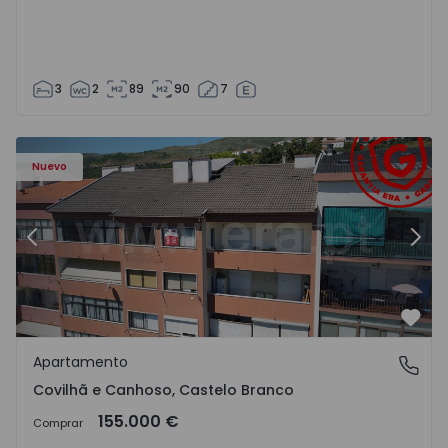
3
2
89
90
7
 - 18
Apartamento T2 Covilhã, Covilhã e Canhoso - 1497806 - 1
Ap
Nuevo
Anterior
Sigu
Favo
Apartamento
Covilhã e Canhoso, Castelo Branco
Covilhã e Canhoso, Castelo Branco
155.000 €
Comprar