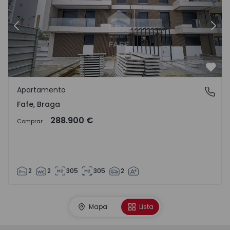
Anterior
Sigu
Favo
Apartamento
Fafe, Braga
Fafe, Braga
288.900 €
Comprar
2
2
305
305
2
Mapa
Lista