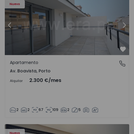
Nuevo
Anterior
Sigu
Favo
Apartamento
Av. Boavista, Porto
Av. Boavista, Porto
2.300 €
/mes
Alquilar
2
2
67
109
2
5
Nuevo