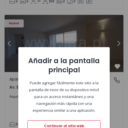
2
2
71
103
2
2
Apartamento T3 Porto, Av. Boavista - 1575472 - 5
Ap
Nuevo
Anterior
Sigu
Añadir a la pantalla
principal
Favo
Apartamento
Av. Boavista, Porto
Puede agregar fácilmente este sitio a la
Av. Boavista, Porto
pantalla de inicio de su dispositivo móvil
2.300 €
/mes
para un acceso instantáneo y una
Alquilar
navegación más rápida con una
experiencia similar a una aplicación.
3
2
132
142
2
4
Continuar al sitio web