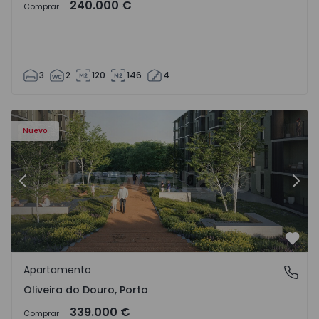
240.000 €
Comprar
3
2
120
146
4
- 1575522 - 8
Apartamento T2 Vila Nova de Gaia, Oliveira do Douro - 15
Ap
Nuevo
Anterior
Sigu
Favo
Apartamento
Oliveira do Douro, Porto
Oliveira do Douro, Porto
339.000 €
Comprar