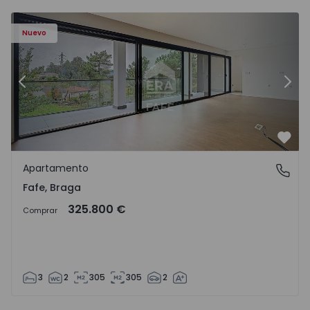
Nuevo
Anterior
Sigu
Favo
Apartamento
Fafe, Braga
Fafe, Braga
325.800 €
Comprar
3
2
305
305
2