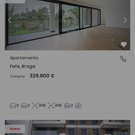
Anterior
Sigu
Favo
Apartamento
Fafe, Braga
Fafe, Braga
329.900 €
Comprar
3
2
305
305
2
Nuevo