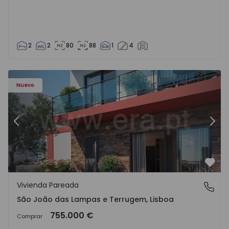
2
2
80
88
1
4
Nuevo
Anterior
Sigu
Favo
Vivienda Pareada
São João das Lampas e Terrugem, Lisboa
São João das Lampas e Terrugem, Lisboa
755.000 €
Comprar