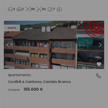
3
2
89
90
7
 - 18
Apartamento T2 Covilhã, Covilhã e Canhoso - 1497806 - 1
Ap
Nuevo
Anterior
Sigu
Favo
Apartamento
Covilhã e Canhoso, Castelo Branco
Covilhã e Canhoso, Castelo Branco
155.000 €
Comprar