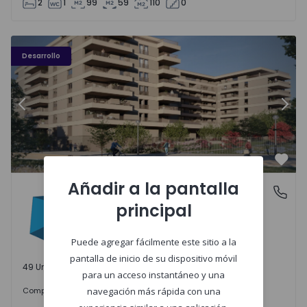
2
1
99
59
110
0
PLENO JARDIM - 3
P
Desarrollo
Anterior
Sigu
Favo
Añadir a la pantalla
PLENO JARDIM
Águas Santas, Porto
principal
Águas Santas, Porto
Puede agregar fácilmente este sitio a la
pantalla de inicio de su dispositivo móvil
49 Unidades disponibles
para un acceso instantáneo y una
242.000 €
Comprar
desde
navegación más rápida con una