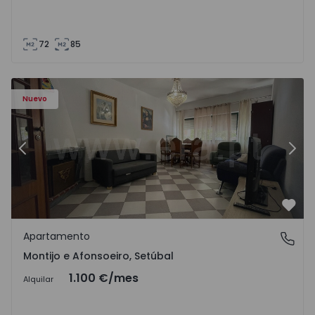
72
85
603 - 1
Apartamento T2 Montijo, Montijo e Afonsoeiro - 1575603 
Ap
Nuevo
Anterior
Sigu
Favo
Apartamento
Montijo e Afonsoeiro, Setúbal
Montijo e Afonsoeiro, Setúbal
1.100 €
/mes
Alquilar