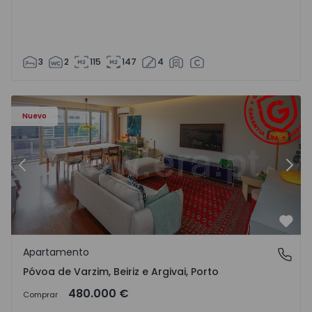
3
2
115
147
4
riz e Argivai - 1574602 - 20
Apartamento T3 Póvoa de Varzim, Póvoa de Varzim, Beiriz 
Ap
Nuevo
Anterior
Sigu
Favo
Apartamento
Póvoa de Varzim, Beiriz e Argivai, Porto
Póvoa de Varzim, Beiriz e Argivai, Porto
480.000 €
Comprar