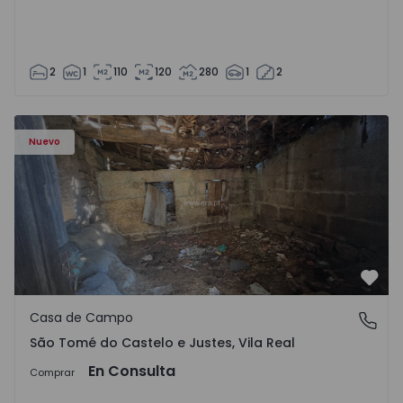
2
1
110
120
280
1
2
Casa Vila Real, São Tomé do Castelo e Justes - 1575189 - 1
Nuevo
Favo
Casa de Campo
São Tomé do Castelo e Justes, Vila Real
São Tomé do Castelo e Justes, Vila Real
En Consulta
Comprar