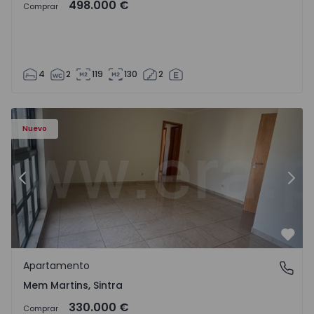
498.000 €
Comprar
4
2
119
130
2
8416 - 15
Apartamento T3 Sintra, Algueirão-Mem Martins - 1528416
Ap
Nuevo
Anterior
Sigu
Favo
Apartamento
Mem Martins, Sintra
Mem Martins, Sintra
330.000 €
Comprar