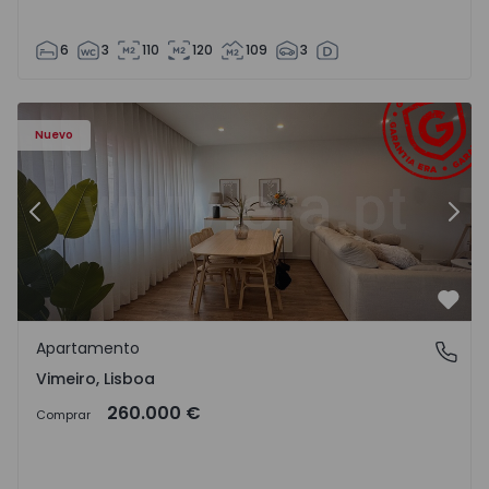
6
3
110
120
109
3
Apartamento T1 Lourinhã, Vimeiro - 1575406 - 1
Ap
Nuevo
Anterior
Sigu
Favo
Apartamento
Vimeiro, Lisboa
Vimeiro, Lisboa
260.000 €
Comprar