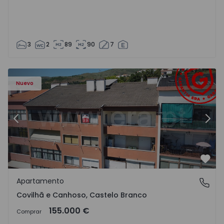
3
2
89
90
7
 - 18
Apartamento T2 Covilhã, Covilhã e Canhoso - 1497806 - 1
Ap
Nuevo
Anterior
Sigu
Favo
Apartamento
Covilhã e Canhoso, Castelo Branco
Covilhã e Canhoso, Castelo Branco
155.000 €
Comprar