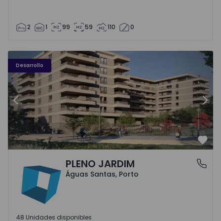
2
1
99
59
110
0
PLENO JARDIM - 3
P
Desarrollo
Anterior
Sigu
Favo
PLENO JARDIM
Águas Santas, Porto
Águas Santas, Porto
48 Unidades disponibles