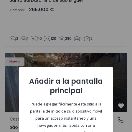
Santa Bárbara, Ilha de São Miguel
265.000 €
Comprar
2
1
110
120
280
1
2
Casa Vila Real, São Tomé do Castelo e Justes - 1575189 - 1
Nuevo
Añadir a la pantalla
principal
Puede agregar fácilmente este sitio a la
Favo
pantalla de inicio de su dispositivo móvil
para un acceso instantáneo y una
Casa de Campo
São Tomé do Castelo e Justes, Vila Real
navegación más rápida con una
São Tomé do Castelo e Justes, Vila Real