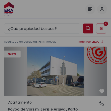
Inici
Menú
4
Filtros
Resultado de pesquisa
:
16118
imóveis
Más Recientes
Apartamento T3 Póvoa de Varzim, Póvoa de Varzim, Beiriz 
Nuevo
Favo
Apartamento
Póvoa de Varzim, Beiriz e Argivai, Porto
Póvoa de Varzim, Beiriz e Argivai, Porto