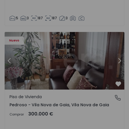
5
3
187
187
3
ezelo - 1575635 - 12
Piso de Vivienda T6 Vila Nova de Gaia, Pedroso e Seixezelo
Pi
Nuevo
Anterior
Sigu
Favo
Piso de Vivienda
Pedroso - Vila Nova de Gaia, Vila Nova de Gaia
Pedroso - Vila Nova de Gaia, Vila Nova de Gaia
300.000 €
Comprar