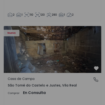
2
1
110
120
280
1
2
Casa Vila Real, São Tomé do Castelo e Justes - 1575189 - 1
Nuevo
Favo
Casa de Campo
São Tomé do Castelo e Justes, Vila Real
São Tomé do Castelo e Justes, Vila Real
En Consulta
Comprar