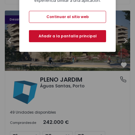
experiencia similar a una aplicación.
PLENO JARDIM - 3
P
Continuar al sitio web
Desarrollo
Añadir a la pantalla principal
Anterior
Sigu
Favo
PLENO JARDIM
Águas Santas, Porto
Águas Santas, Porto
49 Unidades disponibles
242.000 €
Comprar
desde