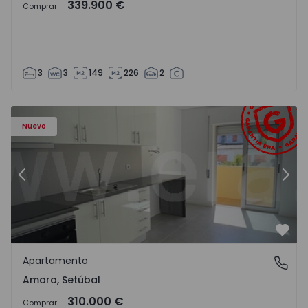
339.900 €
Comprar
3
3
149
226
2
Apartamento T2 Seixal, Amora - 1575805 - 8
Ap
Nuevo
Anterior
Sigu
Favo
Apartamento
Amora, Setúbal
Amora, Setúbal
310.000 €
Comprar