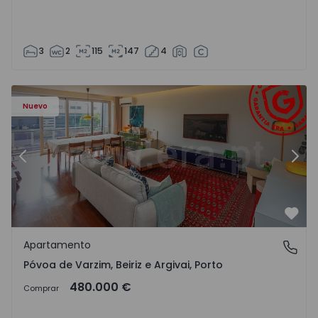
3
2
115
147
4
riz e Argivai - 1574602 - 20
Apartamento T3 Póvoa de Varzim, Póvoa de Varzim, Beiriz 
Ap
Nuevo
Anterior
Sigu
Favo
Apartamento
Póvoa de Varzim, Beiriz e Argivai, Porto
Póvoa de Varzim, Beiriz e Argivai, Porto
480.000 €
Comprar