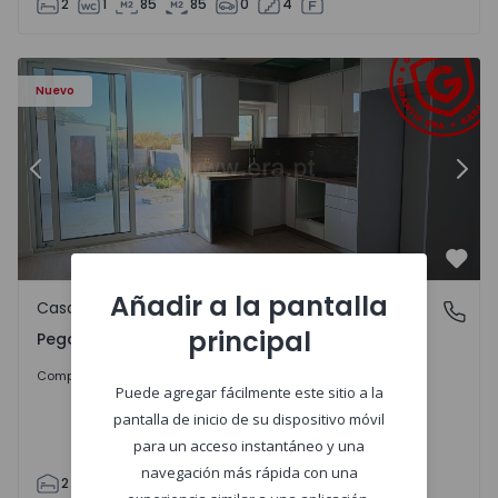
2
1
85
85
0
4
Casa T2 Abrantes, Pego - 1575171 - 9
Ca
Nuevo
Anterior
Sigu
Favo
Añadir a la pantalla
Casa
Pego, Abrantes
principal
Pego, Abrantes
175.000 €
Comprar
Puede agregar fácilmente este sitio a la
pantalla de inicio de su dispositivo móvil
para un acceso instantáneo y una
navegación más rápida con una
2
1
99
59
110
0