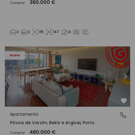
360.000 €
Comprar
3
2
115
147
4
riz e Argivai - 1574602 - 20
Apartamento T3 Póvoa de Varzim, Póvoa de Varzim, Beiriz 
Ap
Nuevo
Anterior
Sigu
Favo
Apartamento
Póvoa de Varzim, Beiriz e Argivai, Porto
Póvoa de Varzim, Beiriz e Argivai, Porto
480.000 €
Comprar