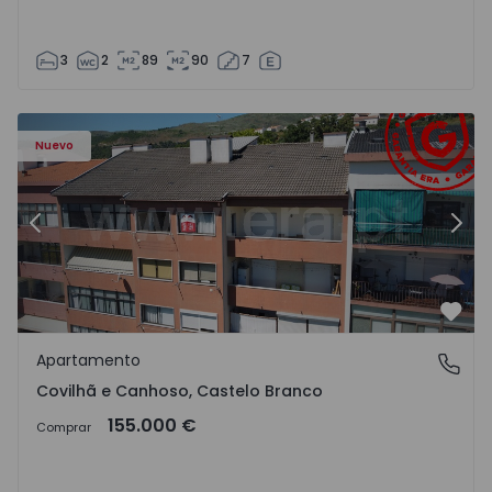
3
2
89
90
7
 - 18
Apartamento T2 Covilhã, Covilhã e Canhoso - 1497806 - 1
Ap
Nuevo
Anterior
Sigu
Favo
Apartamento
Covilhã e Canhoso, Castelo Branco
Covilhã e Canhoso, Castelo Branco
155.000 €
Comprar