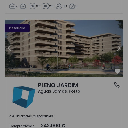
2
1
99
59
110
0
PLENO JARDIM - 3
P
Desarrollo
Anterior
Sigu
Favo
PLENO JARDIM
Águas Santas, Porto
Águas Santas, Porto
49 Unidades disponibles
242.000 €
Comprar
desde