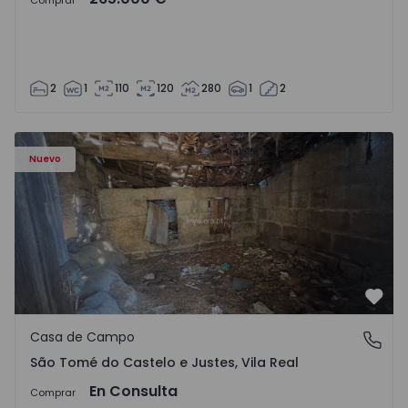
Comprar
2
1
110
120
280
1
2
Casa Vila Real, São Tomé do Castelo e Justes - 1575189 - 1
Nuevo
Favo
Casa de Campo
São Tomé do Castelo e Justes, Vila Real
São Tomé do Castelo e Justes, Vila Real
En Consulta
Comprar