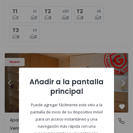
T1
T2
T2
x
2
x
30
x
6
1
1
2
2
2
1
T3
x
11
3
2
Apartamento T2 Amadora, Venteira - 1575182 - 15
Ap
Nuevo
Añadir a la pantalla
Anterior
Sigu
principal
Puede agregar fácilmente este sitio a la
Favo
pantalla de inicio de su dispositivo móvil
para un acceso instantáneo y una
Apartamento
Venteira, Lisboa
navegación más rápida con una
Venteira, Lisboa