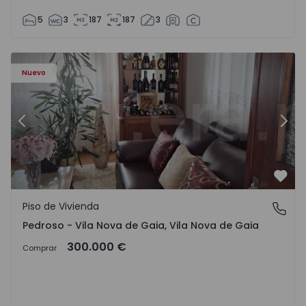
5
3
187
187
3
ezelo - 1575635 - 12
Piso de Vivienda T6 Vila Nova de Gaia, Pedroso e Seixezelo
Pi
Nuevo
Anterior
Sigu
Favo
Piso de Vivienda
Pedroso - Vila Nova de Gaia, Vila Nova de Gaia
Pedroso - Vila Nova de Gaia, Vila Nova de Gaia
300.000 €
Comprar