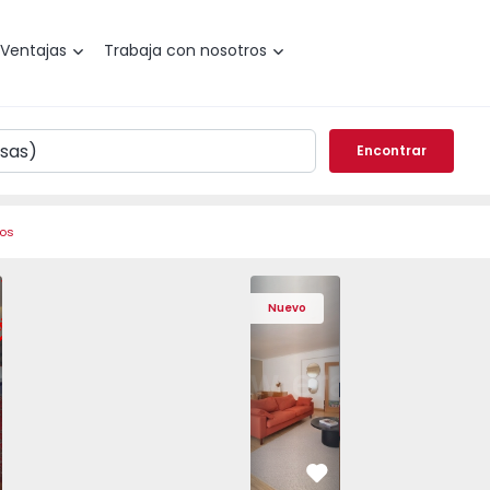
Ventajas
Trabaja con nosotros
Encontrar
ros
de Varzim, Póvoa de Varzim, Beiriz e Argivai - 1574602 - 2
o T3 Póvoa de Varzim, Póvoa de Varzim, Beiriz e Argivai - 
Apartamento T3 Póvoa de Varzim, Póvoa de Varzim, Beiriz e 
Apartamento T3 Póvoa de Varzim, Póvoa de Varzim
Apartamento T4 Cascais, São Domingos 
Apartamento T3 Póvoa de Varzim, Póvoa
Apartamento T4 Cascais, São
Apartamento T3 Póvoa de Va
Apartamento T4 Ca
Apartamento T3 
Apartam
Apart
Nuevo
vorito
Favorito