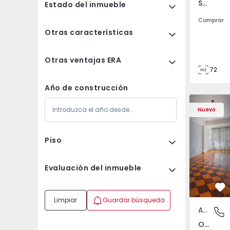
São Tomé do Castelo e Justes, Vila Real
Estado del inmueble
Comprar
Otras características
Otras ventajas ERA
72
85
Año de construcción
Apartamento T5 Lisboa
Apartament
Nuevo
Piso
Evaluación del inmueble
Fa
Limpiar
Guardar búsqueda
Apartamento
Olivais,
Olivais, Lisboa