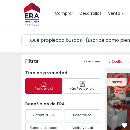
Mapa
Comprar
Desarrollos
Venta
Filtrar
872
imóveis
Ocultar filt
Tipo de propiedad
Apartamento T3 Póvoa 
Apartament
Nuevo
Residencial
Não Residencial
Beneficios de ERA
Garantía ERA
Desarrollos
Casa a estrenar
Visita Virtual
Fa