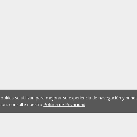
cookies se utilizan para mejorar su experiencia de navegación y brinda
ión, consulte nuestra
Política de Privacidad
1
2
3
4
5
...
1075
Anterior
Siguient