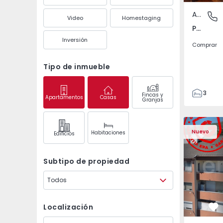
Apartamento
Póvoa de
Video
Homestaging
Póvoa de Varzim, Beiriz e Argivai, Porto
Inversión
Comprar
Tipo de inmueble
3
Fincas y
Apartamentos
Casas
Granjas
3
138
Apartamento T2 Covil
Apartament
153
Nuevo
Habitaciones
Edifícios
2
Subtipo de propiedad
Todos
Localización
Fa