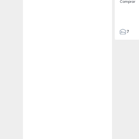
Comprar
7
3
122
186
2673
1