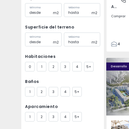
Amarante (São Gonçalo), Madalena, Cepelos e Gatão, Porto
Mínimo
Máximo
m2
m2
Comprar
Superficie del terreno
Mínimo
Máximo
m2
m2
4
4
Habitaciones
187
Élou - 1
Élou - 10
382
0
1
2
3
4
5+
Desarrollo
1493
2
Baños
1
2
3
4
5+
Aparcamiento
1
2
3
4
5+
Santo An