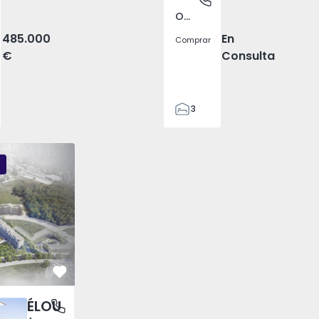
Oliveira do Douro, Porto
485.000
En
Comprar
€
Consulta
3
2
131
Élou - 9
Élou - 2
131
2
2
Favorito
ÉLOU
tónio dos Cavaleiros e Frielas, Lisboa