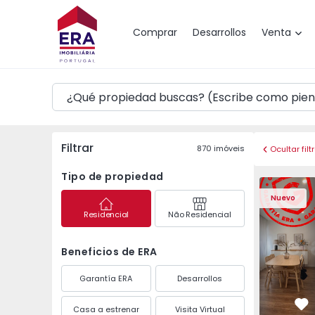
Mapa
Comprar
Desarrollos
Venta
Filtrar
870
imóveis
Ocultar filt
Tipo de propiedad
Apartamento T1 Louri
Apartament
Nuevo
Residencial
Não Residencial
Beneficios de ERA
Garantía ERA
Desarrollos
Casa a estrenar
Visita Virtual
Fa