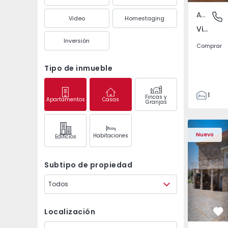
Apartamento
Vimeiro,
Video
Homestaging
Vimeiro, Lisboa
Inversión
Comprar
Tipo de inmueble
1
Fincas y
Apartamentos
Casas
Granjas
1
55
Casa T4 Sabugal, Sou
Casa T4 Sa
67
Nuevo
Habitaciones
Edifícios
0
Subtipo de propiedad
Todos
Localización
Fa