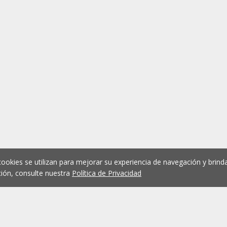
cookies se utilizan para mejorar su experiencia de navegación y brinda
ión, consulte nuestra
Política de Privacidad
1
2
3
4
5
...
1074
Anterior
Siguient