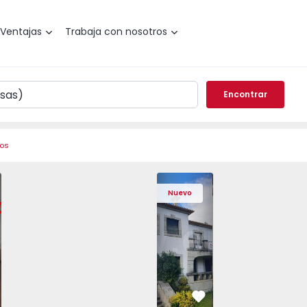
Ventajas
Trabaja con nosotros
Encontrar
ros
nhã, Vimeiro - 1575406 - 13
o T1 Lourinhã, Vimeiro - 1575406 - 1
Apartamento T1 Lourinhã, Vimeiro - 1575406 - 2
Apartamento T1 Lourinhã, Vimeiro - 1575406 - 3
Casa T7 Carregal do Sal, Currelos, Papíz
Apartamento T1 Lourinhã, Vimeiro - 1
Casa T7 Carregal do Sal, Curr
Apartamento T1 Lourinhã, 
Casa T7 Carregal d
Apartamento T1 
Casa T7
Apart
Nuevo
vorito
Favorito