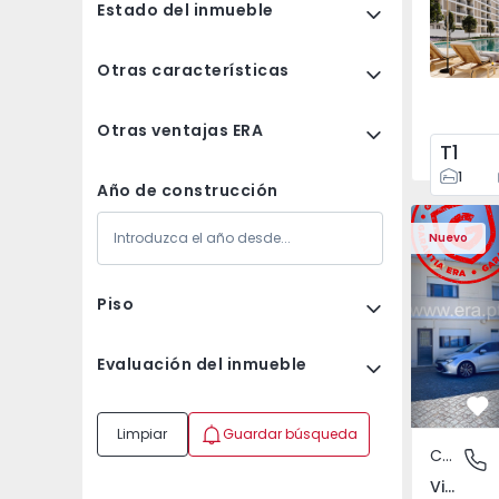
Estado del inmueble
Otras características
Otras ventajas ERA
T1
1
Año de construcción
Casa T3 Vila Nova de 
Casa T3 Vi
Nuevo
Piso
Evaluación del inmueble
Fa
Limpiar
Guardar búsqueda
Casa
Vilar de
Vilar de Andorinho, Porto