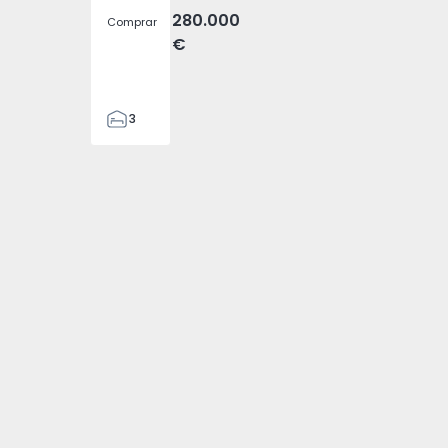
280.000
Comprar
€
3
1
105
122
1
-1