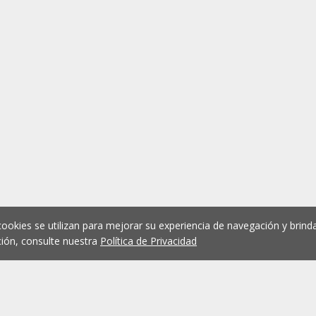
cookies se utilizan para mejorar su experiencia de navegación y brinda
ión, consulte nuestra
Política de Privacidad
1
2
3
4
5
...
1075
Anterior
Siguient