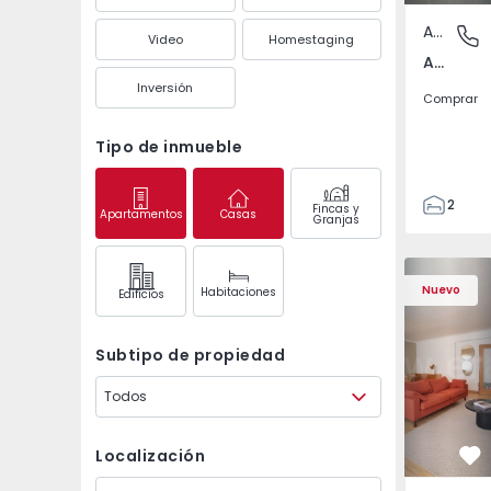
Apartamento
Amora, 
Video
Homestaging
Amora, Setúbal
Inversión
Comprar
Tipo de inmueble
2
Fincas y
Apartamentos
Casas
Granjas
1
64
Apartamento T4 Casca
Apartament
72
Nuevo
Habitaciones
Edifícios
2
Subtipo de propiedad
Todos
Localización
Fa