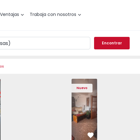
Ventajas
Trabaja con nosotros
Encontrar
ros
l, Amora - 1575805 - 7
o T2 Seixal, Amora - 1575805 - 8
Apartamento T2 Seixal, Amora - 1575805 - 2
Apartamento T2 Seixal, Amora - 1575805 - 3
Apartamento T3 Barreiro, Santo António
Apartamento T2 Seixal, Amora - 15758
Apartamento T3 Barreiro, Sa
Apartamento T2 Seixal, Am
Apartamento T3 Ba
Apartamento T2 
Apartam
Apart
Nuevo
vorito
Favorito