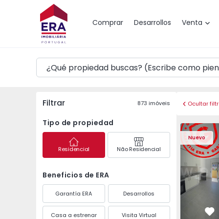
Mapa
Comprar
Desarrollos
Venta
Filtrar
873
imóveis
Ocultar filt
Tipo de propiedad
Apartamento T2 Seixa
Apartament
Nuevo
Residencial
Não Residencial
Beneficios de ERA
Garantía ERA
Desarrollos
Casa a estrenar
Visita Virtual
Fa