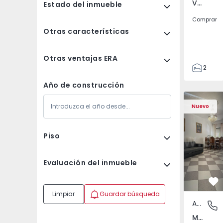
Venteira, Lisboa
Estado del inmueble
Comprar
Otras características
Otras ventajas ERA
2
2
Año de construcción
72
Apartamento T2 Monti
Apartament
93
Nuevo
1
Piso
Evaluación del inmueble
Fa
Limpiar
Guardar búsqueda
Apartamento
Montijo 
Montijo e Afonsoeiro, Setúbal