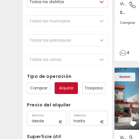
Todos los distritos
Vivienda Pareada
São Joã
São João das Lampas e Terrugem, Lisboa
Todos los municipios
Comprar
Todas las parroquias
4
Todas las zonas
3
135
Vivienda Pareada T4 
Vivienda P
193
Tipo de operación
Nuevo
240
Comprar
Alquilar
Traspaso
2
Precio del alquiler
Mínimo
Máximo
Fa
Superficie útil
Vivienda Pareada
São Joã