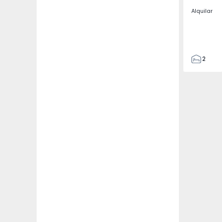
Alquilar
2
2
67
109
2
5