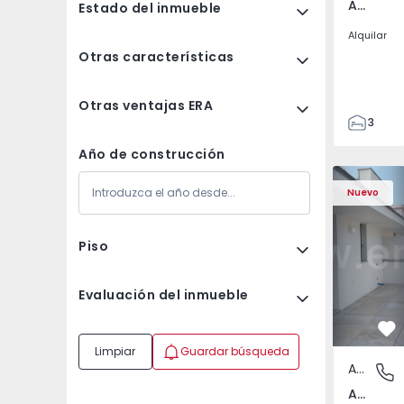
Av. Boavista, Porto
Estado del inmueble
Alquilar
Otras características
Otras ventajas ERA
3
2
Año de construcción
132
Apartamento T2 Porto,
Apartament
142
Nuevo
2
3
Piso
Evaluación del inmueble
Fa
Limpiar
Guardar búsqueda
Apartamento
Av. Boav
Av. Boavista, Porto