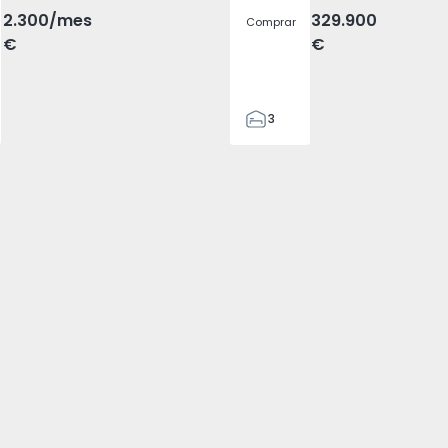
2.300
/mes
329.900
Comprar
€
€
3
2
305
305
2