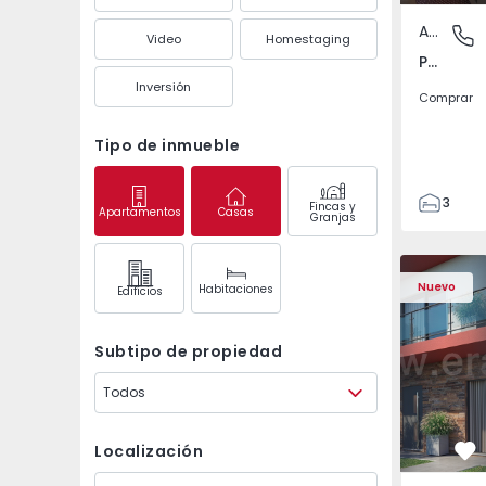
Apartamento
Pedrouç
Video
Homestaging
Pedrouços, Porto
Inversión
Comprar
Tipo de inmueble
3
Fincas y
Apartamentos
Casas
Granjas
1
105
122
Nuevo
Habitaciones
Edifícios
1
-1
Subtipo de propiedad
Todos
Localización
Fa