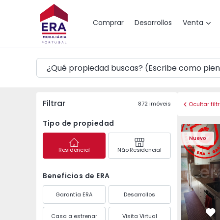
Mapa
Comprar
Desarrollos
Venta
Filtrar
872
imóveis
Ocultar filt
Tipo de propiedad
Apartamento T3 Maia,
Apartament
Nuevo
Residencial
Não Residencial
Beneficios de ERA
Garantía ERA
Desarrollos
Casa a estrenar
Visita Virtual
Fa