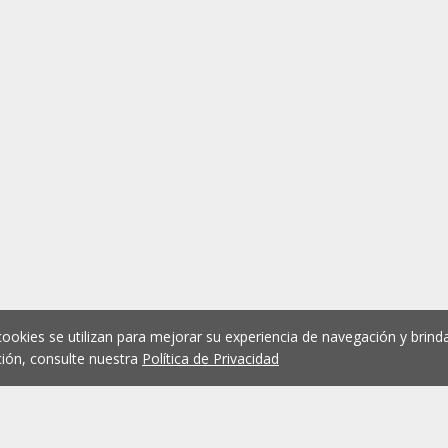
cookies se utilizan para mejorar su experiencia de navegación y brinda
ión, consulte nuestra
Política de Privacidad
1
2
3
4
5
...
1076
Anterior
Siguient