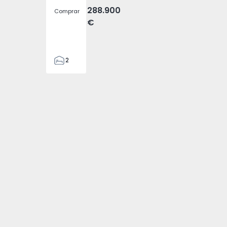
288.900
Comprar
€
2
2
305
305
2