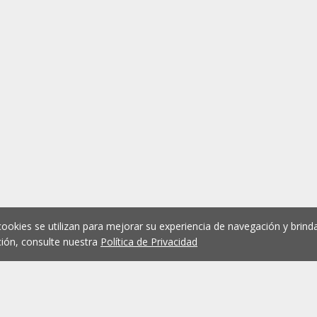
cookies se utilizan para mejorar su experiencia de navegación y brinda
ión, consulte nuestra
Política de Privacidad
1
2
3
4
5
...
1075
Anterior
Siguient