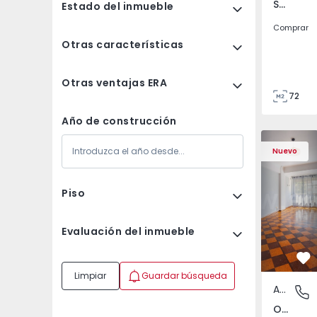
São Tomé do Castelo e Justes, Vila Real
Estado del inmueble
Comprar
Otras características
Otras ventajas ERA
72
85
Año de construcción
Apartamento T5 Lisboa
Apartament
Nuevo
Piso
Evaluación del inmueble
Fa
Limpiar
Guardar búsqueda
Apartamento
Olivais,
Olivais, Lisboa