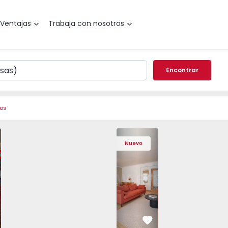
Ventajas
Trabaja con nosotros
Encontrar
ros
de Varzim, Póvoa de Varzim, Beiriz e Argivai - 1574602 - 2
o T3 Póvoa de Varzim, Póvoa de Varzim, Beiriz e Argivai - 
Apartamento T3 Póvoa de Varzim, Póvoa de Varzim, Beiriz e 
Apartamento T3 Póvoa de Varzim, Póvoa de Varzim
Apartamento T4 Cascais, São Domingos 
Apartamento T3 Póvoa de Varzim, Póvoa
Apartamento T4 Cascais, São
Apartamento T3 Póvoa de Va
Apartamento T4 Ca
Apartamento T3 
Apartam
Apart
Nuevo
vorito
Favorito