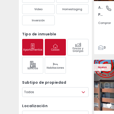
Apartamento
Póvoa de
Video
Homestaging
Póvoa de Varzim, Beiriz e Argivai, Porto
Inversión
Comprar
Tipo de inmueble
3
Fincas y
Apartamentos
Casas
Granjas
3
138
Apartamento T2 Covil
Apartament
153
Nuevo
Habitaciones
Edifícios
2
Subtipo de propiedad
Todos
Localización
Fa