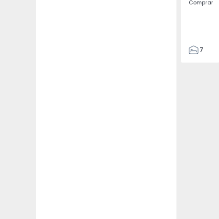
Comprar
7
3
122
186
2673
1