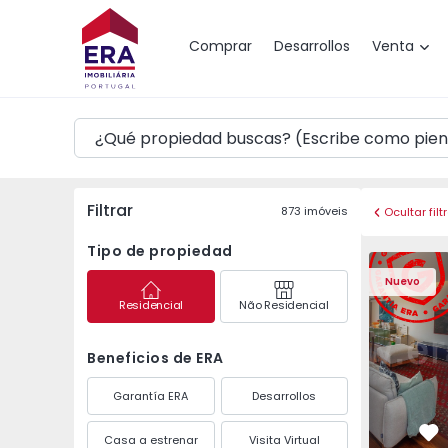
Mapa
Comprar
Desarrollos
Venta
Filtrar
873
imóveis
Ocultar filt
Tipo de propiedad
Apartamento T3 Póvoa 
Apartament
Nuevo
Residencial
Não Residencial
Beneficios de ERA
Garantía ERA
Desarrollos
Casa a estrenar
Visita Virtual
Fa