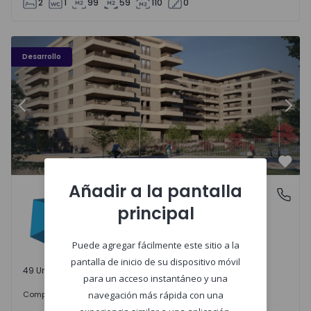
2
1
99
59
110
0
PLENO JARDIM - 3
P
Desarrollo
Anterior
Sigu
Favo
Añadir a la pantalla
PLENO JARDIM
Águas Santas, Porto
principal
Águas Santas, Porto
Puede agregar fácilmente este sitio a la
pantalla de inicio de su dispositivo móvil
49 Unidades disponibles
para un acceso instantáneo y una
242.000 €
Comprar
desde
navegación más rápida con una