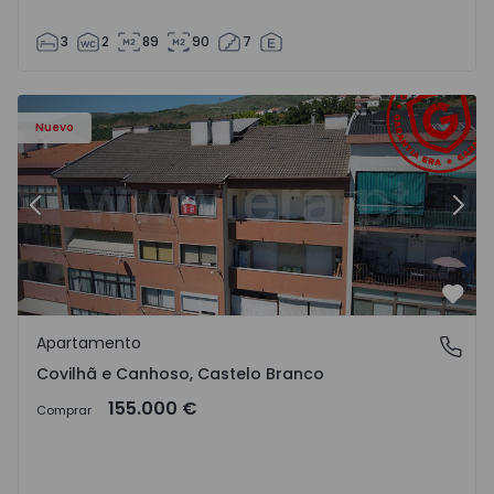
3
2
89
90
7
 - 18
Apartamento T2 Covilhã, Covilhã e Canhoso - 1497806 - 1
Ap
Nuevo
Anterior
Sigu
Favo
Apartamento
Covilhã e Canhoso, Castelo Branco
Covilhã e Canhoso, Castelo Branco
155.000 €
Comprar