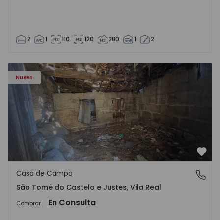
2
1
110
120
280
1
2
Casa Vila Real, São Tomé do Castelo e Justes - 1575189 - 1
Nuevo
Favo
Casa de Campo
São Tomé do Castelo e Justes, Vila Real
São Tomé do Castelo e Justes, Vila Real
En Consulta
Comprar