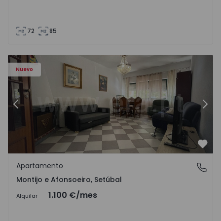
72
85
603 - 1
Apartamento T2 Montijo, Montijo e Afonsoeiro - 1575603 
Ap
Nuevo
Anterior
Sigu
Favo
Apartamento
Montijo e Afonsoeiro, Setúbal
Montijo e Afonsoeiro, Setúbal
1.100 €
/mes
Alquilar