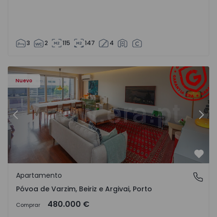
3
2
115
147
4
riz e Argivai - 1574602 - 20
Apartamento T3 Póvoa de Varzim, Póvoa de Varzim, Beiriz 
Ap
Nuevo
Anterior
Sigu
Favo
Apartamento
Póvoa de Varzim, Beiriz e Argivai, Porto
Póvoa de Varzim, Beiriz e Argivai, Porto
480.000 €
Comprar