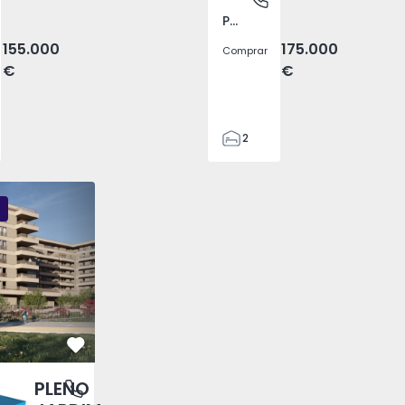
Pego, Abrantes
155.000
175.000
Comprar
€
€
2
1
99
DIM - 3
PLENO JARDIM - 2
PLENO JARDIM - 17
59
110
0
Favorito
PLENO
antas, Porto