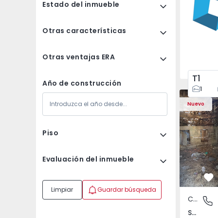
Estado del inmueble
Otras características
Otras ventajas ERA
T1
Año de construcción
1
Casa Vila 
Nuevo
Piso
Evaluación del inmueble
Fa
Limpiar
Guardar búsqueda
Casa de Campo
São Tomé
São Tomé do Castelo e Justes, Vila Real