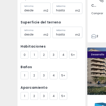
Covilhã e Canhoso, Castelo Branco
Mínimo
Máximo
m2
m2
Comprar
Superficie del terreno
Mínimo
Máximo
m2
m2
2
1
Habitaciones
85
PLENO JARDIM - 4
PLENO JAR
85
0
1
2
3
4
5+
Desarrollo
0
4
Baños
1
2
3
4
5+
Aparcamiento
1
2
3
4
5+
Águas S