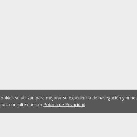
cookies se utilizan para mejorar su experiencia de navegación y brinda
ión, consulte nuestra
Política de Privacidad
1
2
3
4
5
...
1075
Anterior
Siguient