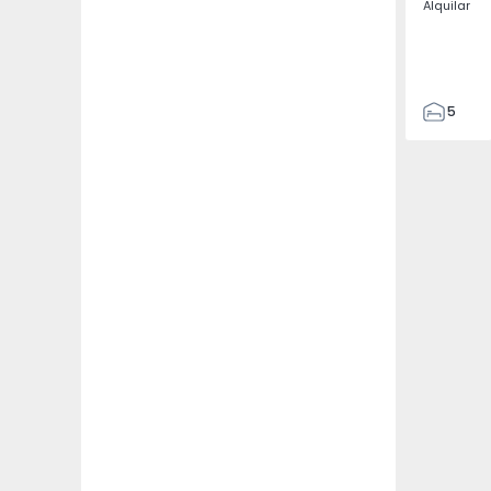
Alquilar
5
3
187
187
3