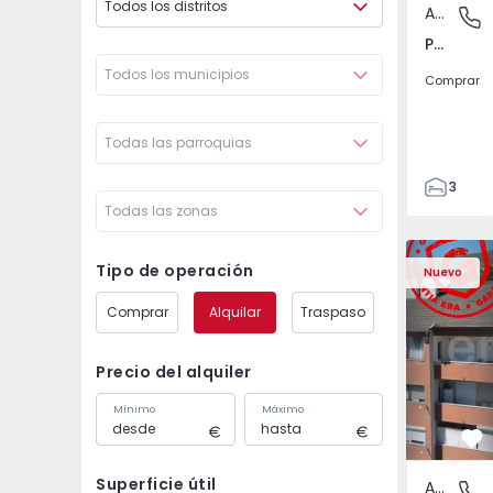
Todos los distritos
Apartamento
Póvoa de
Póvoa de Varzim, Beiriz e Argivai, Porto
Todos los municipios
Comprar
Todas las parroquias
3
Todas las zonas
3
138
Apartamento T2 Covil
Apartament
153
Tipo de operación
Nuevo
2
Comprar
Alquilar
Traspaso
Precio del alquiler
Mínimo
Máximo
Fa
Superficie útil
Apartamento
Covilhã