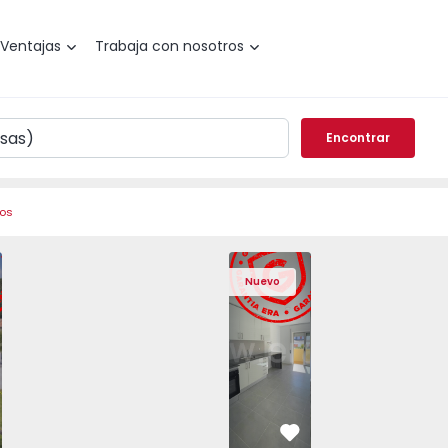
Ventajas
Trabaja con nosotros
Encontrar
ros
Angra do Heroísmo, São Mateus da Calheta - 1575310 - 40
areada T3 Angra do Heroísmo, São Mateus da Calheta - 157
Vivienda Pareada T3 Angra do Heroísmo, São Mateus da Cal
Vivienda Pareada T3 Angra do Heroísmo, São Mat
Apartamento T2 Seixal, Amora - 1575805
Vivienda Pareada T3 Angra do Heroísm
Apartamento T2 Seixal, Amora
Vivienda Pareada T3 Angra
Apartamento T2 Se
Vivienda Paread
Apartam
Vivie
Nuevo
vorito
Favorito