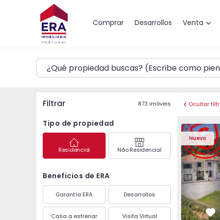
Mapa
Comprar
Desarrollos
Venta
Filtrar
873
imóveis
Ocultar filt
Tipo de propiedad
Vivienda Pareada T3 
Vivienda P
Nuevo
Residencial
Não Residencial
Beneficios de ERA
Garantía ERA
Desarrollos
Casa a estrenar
Visita Virtual
Fa