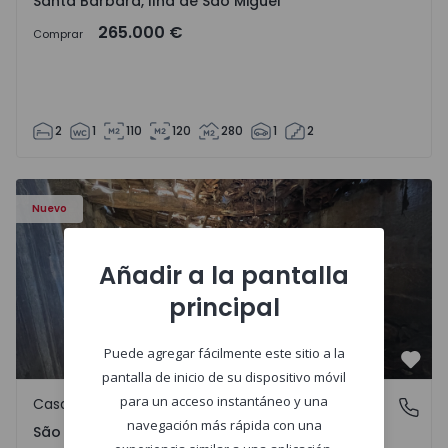
Santa Bárbara, Ilha de São Miguel
265.000 €
Comprar
2
1
110
120
280
1
2
Casa Vila Real, São Tomé do Castelo e Justes - 1575189 - 1
Nuevo
Añadir a la pantalla
principal
Puede agregar fácilmente este sitio a la
Favo
pantalla de inicio de su dispositivo móvil
para un acceso instantáneo y una
Casa de Campo
São Tomé do Castelo e Justes, Vila Real
navegación más rápida con una
São Tomé do Castelo e Justes, Vila Real