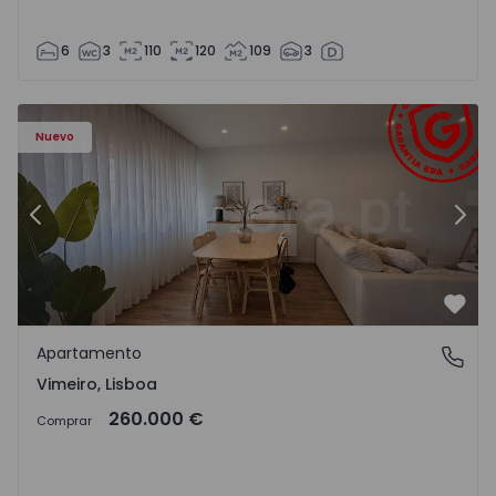
6
3
110
120
109
3
Apartamento T1 Lourinhã, Vimeiro - 1575406 - 1
Ap
Nuevo
Anterior
Sigu
Favo
Apartamento
Vimeiro, Lisboa
Vimeiro, Lisboa
260.000 €
Comprar