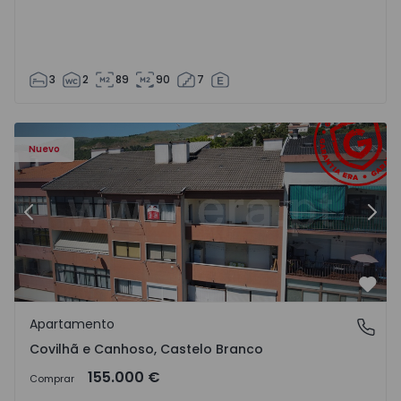
3
2
89
90
7
 - 18
Apartamento T2 Covilhã, Covilhã e Canhoso - 1497806 - 1
Ap
Nuevo
Anterior
Sigu
Favo
Apartamento
Covilhã e Canhoso, Castelo Branco
Covilhã e Canhoso, Castelo Branco
155.000 €
Comprar