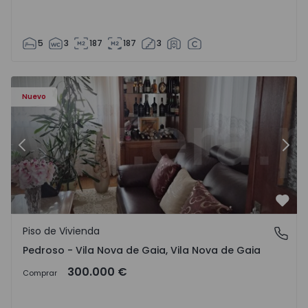
5
3
187
187
3
ezelo - 1575635 - 12
Piso de Vivienda T6 Vila Nova de Gaia, Pedroso e Seixezelo
Pi
Nuevo
Anterior
Sigu
Favo
Piso de Vivienda
Pedroso - Vila Nova de Gaia, Vila Nova de Gaia
Pedroso - Vila Nova de Gaia, Vila Nova de Gaia
300.000 €
Comprar