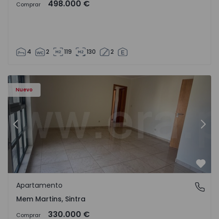
498.000 €
Comprar
4
2
119
130
2
8416 - 15
Apartamento T3 Sintra, Algueirão-Mem Martins - 1528416
Ap
Nuevo
Anterior
Sigu
Favo
Apartamento
Mem Martins, Sintra
Mem Martins, Sintra
330.000 €
Comprar