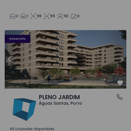
2
1
99
59
110
0
PLENO JARDIM - 3
P
Desarrollo
Anterior
Sigu
Favo
PLENO JARDIM
Águas Santas, Porto
Águas Santas, Porto
49 Unidades disponibles