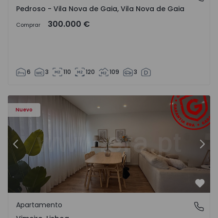
Pedroso - Vila Nova de Gaia, Vila Nova de Gaia
300.000 €
Comprar
6
3
110
120
109
3
Apartamento T1 Lourinhã, Vimeiro - 1575406 - 1
Ap
Nuevo
Anterior
Sigu
Favo
Apartamento
Vimeiro, Lisboa