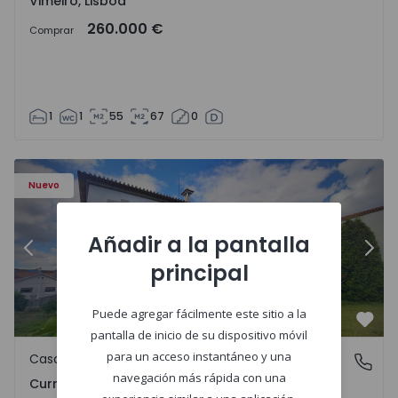
Vimeiro, Lisboa
260.000 €
Comprar
1
1
55
67
0
 1575650 - 17
Casa T7 Carregal do Sal, Currelos, Papízios e Sobral - 157
Ca
Nuevo
Añadir a la pantalla
Anterior
Sigu
principal
Puede agregar fácilmente este sitio a la
Favo
pantalla de inicio de su dispositivo móvil
para un acceso instantáneo y una
Casa
Currelos, Papízios e Sobral, Viseu
navegación más rápida con una
Currelos, Papízios e Sobral, Viseu