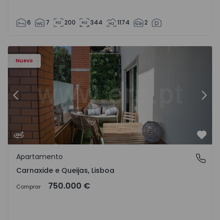
6
7
200
344
1174
2
9 - 19
Apartamento T3 Oeiras, Carnaxide e Queijas - 1524029 - 1
Ap
Nuevo
Anterior
Sigu
Favo
Apartamento
Carnaxide e Queijas, Lisboa
Carnaxide e Queijas, Lisboa
750.000 €
Comprar