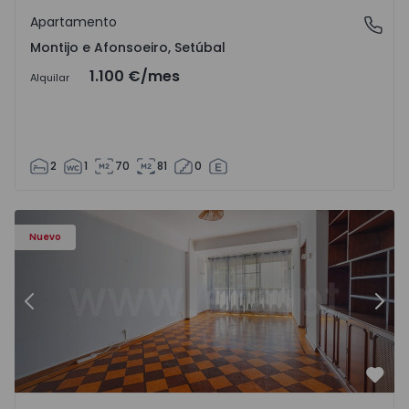
Apartamento
Montijo e Afonsoeiro, Setúbal
Montijo e Afonsoeiro, Setúbal
1.100 €
/mes
Alquilar
2
1
70
81
0
Apartamento T5 Lisboa, Olivais - 1575717 - 6
Ap
Nuevo
Anterior
Sigu
Favo