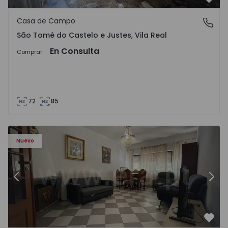
Favo
Casa de Campo
São Tomé do Castelo e Justes, Vila Real
São Tomé do Castelo e Justes, Vila Real
En Consulta
Comprar
72
85
603 - 1
Apartamento T2 Montijo, Montijo e Afonsoeiro - 1575603 
Ap
Nuevo
Anterior
Sigu
Favo