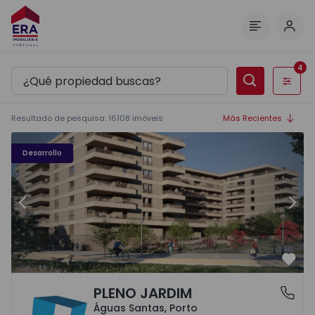
Inici
Menú
4
Filtros
Resultado de pesquisa
:
16108
imóveis
Más Recientes
PLENO JARDIM - 3
P
Desarrollo
Anterior
Sigu
Favo
PLENO JARDIM
Águas Santas, Porto
Águas Santas, Porto