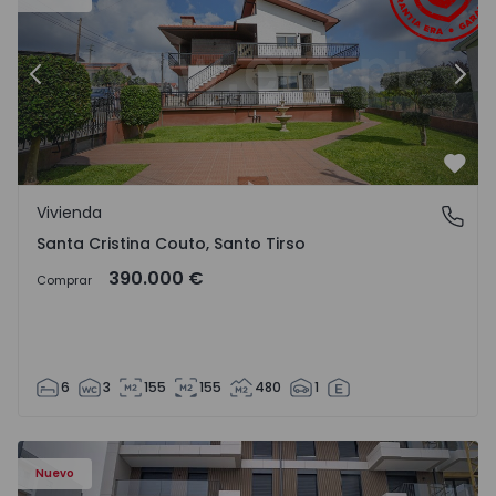
Anterior
Sigu
Favo
Vivienda
Santa Cristina Couto, Santo Tirso
Santa Cristina Couto, Santo Tirso
390.000 €
Comprar
6
3
155
155
480
1
Nuevo