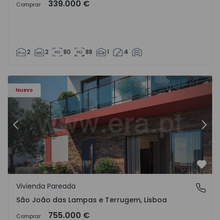
339.000 €
Comprar
2
2
80
88
1
4
Nuevo
Anterior
Sigu
Favo
Vivienda Pareada
São João das Lampas e Terrugem, Lisboa
São João das Lampas e Terrugem, Lisboa
755.000 €
Comprar