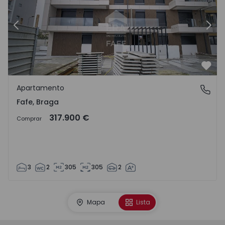
Anterior
Sigu
Favo
Apartamento
Fafe, Braga
Fafe, Braga
317.900 €
Comprar
3
2
305
305
2
Mapa
Lista