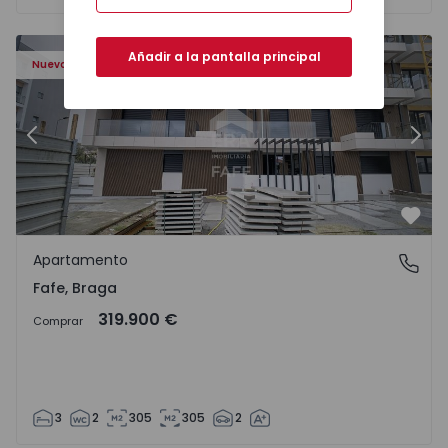
Añadir a la pantalla principal
Nuevo
Anterior
Sigu
Favo
Apartamento
Fafe, Braga
Fafe, Braga
319.900 €
Comprar
3
2
305
305
2