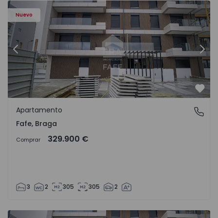
Nuevo
Anterior
Sigu
Favo
Apartamento
Fafe, Braga
Fafe, Braga
329.900 €
Comprar
3
2
305
305
2