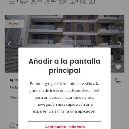
3
2
132
142
2
3
Nuevo
Anterior
Sigu
Añadir a la pantalla
principal
Favo
Apartamento
Fafe, Braga
Puede agregar fácilmente este sitio a la
Fafe, Braga
pantalla de inicio de su dispositivo móvil
325.800 €
para un acceso instantáneo y una
Comprar
navegación más rápida con una
experiencia similar a una aplicación.
3
2
305
305
2
Continuar al sitio web