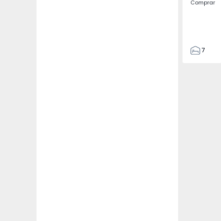
Comprar
7
3
122
186
2673
1