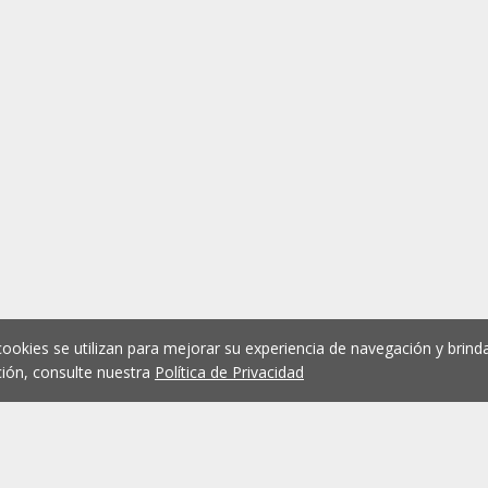
cookies se utilizan para mejorar su experiencia de navegación y brinda
ión, consulte nuestra
Política de Privacidad
1
2
3
4
5
...
1075
Anterior
Siguient