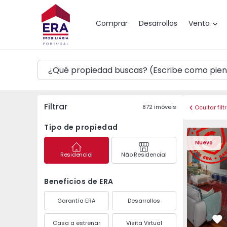
Mapa
Comprar
Desarrollos
Venta
Filtrar
872
imóveis
Ocultar filt
Tipo de propiedad
Apartamento T3 Póvoa 
Apartament
Nuevo
Residencial
Não Residencial
Beneficios de ERA
Garantía ERA
Desarrollos
Casa a estrenar
Visita Virtual
Fa