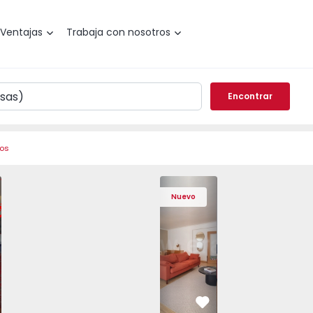
Ventajas
Trabaja con nosotros
Encontrar
ros
de Varzim, Póvoa de Varzim, Beiriz e Argivai - 1574602 - 2
o T3 Póvoa de Varzim, Póvoa de Varzim, Beiriz e Argivai - 
Apartamento T3 Póvoa de Varzim, Póvoa de Varzim, Beiriz e 
Apartamento T3 Póvoa de Varzim, Póvoa de Varzim
Apartamento T4 Cascais, São Domingos 
Apartamento T3 Póvoa de Varzim, Póvoa
Apartamento T4 Cascais, São
Apartamento T3 Póvoa de Va
Apartamento T4 Ca
Apartamento T3 
Apartam
Apart
Nuevo
vorito
Favorito