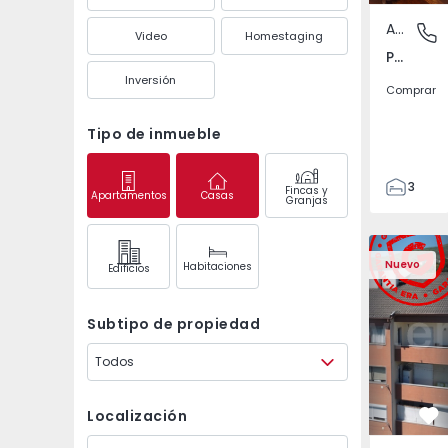
Apartamento
Póvoa de
Video
Homestaging
Póvoa de Varzim, Beiriz e Argivai, Porto
Inversión
Comprar
Tipo de inmueble
3
Fincas y
Apartamentos
Casas
Granjas
3
138
Apartamento T2 Covil
Apartament
153
Nuevo
Habitaciones
Edifícios
2
Subtipo de propiedad
Todos
Localización
Fa