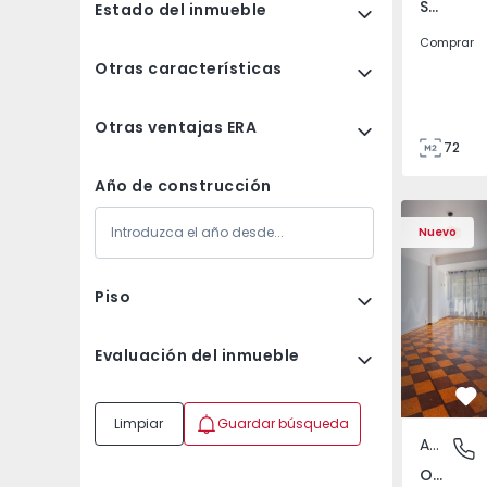
São Tomé do Castelo e Justes, Vila Real
Estado del inmueble
Comprar
Otras características
Otras ventajas ERA
72
85
Año de construcción
Apartamento T5 Lisboa
Apartament
Nuevo
Piso
Evaluación del inmueble
Fa
Limpiar
Guardar búsqueda
Apartamento
Olivais,
Olivais, Lisboa