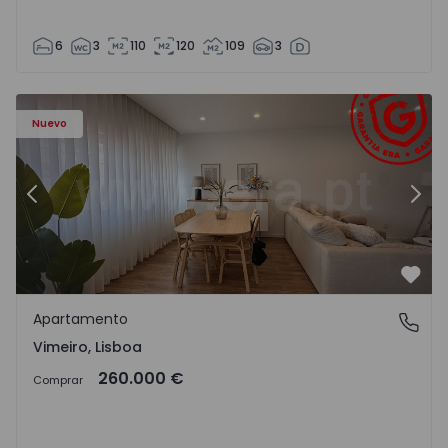
6
3
110
120
109
3
Apartamento T1 Lourinhã, Vimeiro - 1575406 - 1
Ap
Nuevo
Anterior
Sigu
Favo
Apartamento
Vimeiro, Lisboa
Vimeiro, Lisboa
260.000 €
Comprar