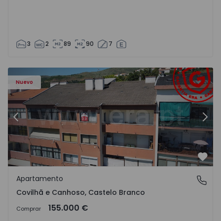
3
2
89
90
7
 - 18
Apartamento T2 Covilhã, Covilhã e Canhoso - 1497806 - 1
Ap
Nuevo
Anterior
Sigu
Favo
Apartamento
Covilhã e Canhoso, Castelo Branco
Covilhã e Canhoso, Castelo Branco
155.000 €
Comprar