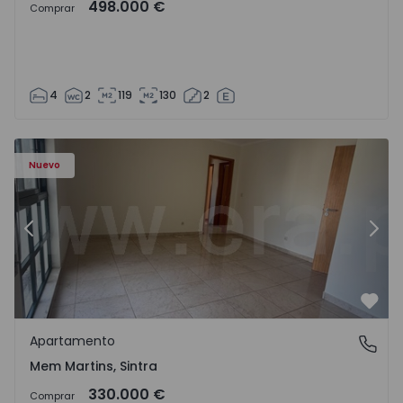
498.000 €
Comprar
4
2
119
130
2
8416 - 15
Apartamento T3 Sintra, Algueirão-Mem Martins - 1528416
Ap
Nuevo
Anterior
Sigu
Favo
Apartamento
Mem Martins, Sintra
Mem Martins, Sintra
330.000 €
Comprar