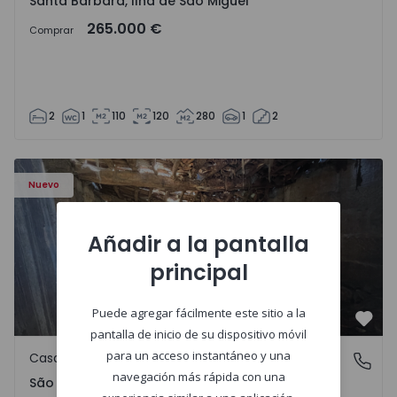
Santa Bárbara, Ilha de São Miguel
265.000 €
Comprar
2
1
110
120
280
1
2
Casa Vila Real, São Tomé do Castelo e Justes - 1575189 - 1
Nuevo
Añadir a la pantalla
principal
Puede agregar fácilmente este sitio a la
Favo
pantalla de inicio de su dispositivo móvil
para un acceso instantáneo y una
Casa de Campo
São Tomé do Castelo e Justes, Vila Real
navegación más rápida con una
São Tomé do Castelo e Justes, Vila Real