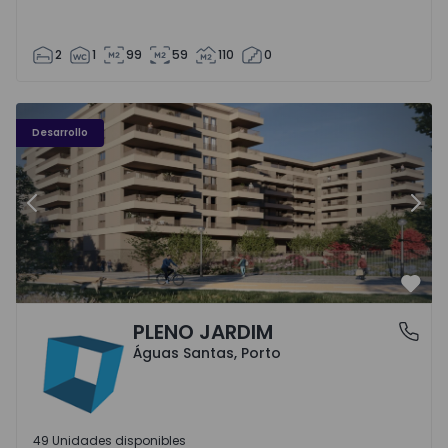
2
1
99
59
110
0
PLENO JARDIM - 3
P
Desarrollo
Anterior
Sigu
Favo
PLENO JARDIM
Águas Santas, Porto
Águas Santas, Porto
49 Unidades disponibles