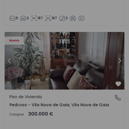
5
3
187
187
3
ezelo - 1575635 - 12
Piso de Vivienda T6 Vila Nova de Gaia, Pedroso e Seixezelo
Pi
Nuevo
Anterior
Sigu
Favo
Piso de Vivienda
Pedroso - Vila Nova de Gaia, Vila Nova de Gaia
Pedroso - Vila Nova de Gaia, Vila Nova de Gaia
300.000 €
Comprar