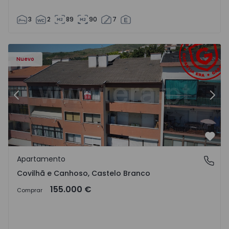
3
2
89
90
7
 - 18
Apartamento T2 Covilhã, Covilhã e Canhoso - 1497806 - 1
Ap
Nuevo
Anterior
Sigu
Favo
Apartamento
Covilhã e Canhoso, Castelo Branco
Covilhã e Canhoso, Castelo Branco
155.000 €
Comprar