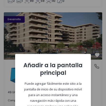
2
1
99
59
110
0
PLENO JARDIM - 3
P
Desarrollo
Anterior
Sigu
Favo
Añadir a la pantalla
PLENO JARDIM
Águas Santas, Porto
principal
Águas Santas, Porto
Puede agregar fácilmente este sitio a la
pantalla de inicio de su dispositivo móvil
49 Unidades disponibles
para un acceso instantáneo y una
242.000 €
Comprar
desde
navegación más rápida con una