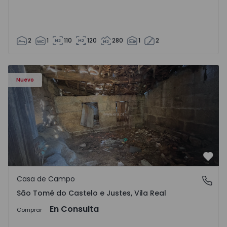
2
1
110
120
280
1
2
Casa Vila Real, São Tomé do Castelo e Justes - 1575189 - 1
Nuevo
Favo
Casa de Campo
São Tomé do Castelo e Justes, Vila Real
São Tomé do Castelo e Justes, Vila Real
En Consulta
Comprar