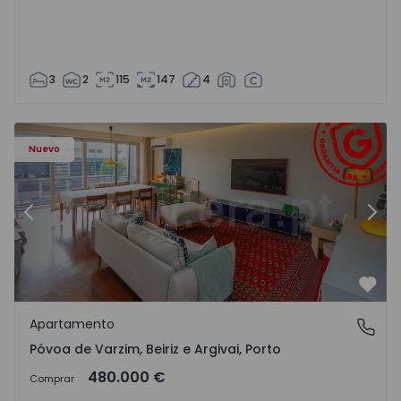
3
2
115
147
4
riz e Argivai - 1574602 - 20
Apartamento T3 Póvoa de Varzim, Póvoa de Varzim, Beiriz 
Ap
Nuevo
Anterior
Sigu
Favo
Apartamento
Póvoa de Varzim, Beiriz e Argivai, Porto
Póvoa de Varzim, Beiriz e Argivai, Porto
480.000 €
Comprar