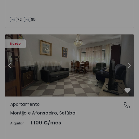
72
85
603 - 1
Apartamento T2 Montijo, Montijo e Afonsoeiro - 1575603 
Ap
Nuevo
Anterior
Sigu
Favo
Apartamento
Montijo e Afonsoeiro, Setúbal
Montijo e Afonsoeiro, Setúbal
1.100 €
/mes
Alquilar