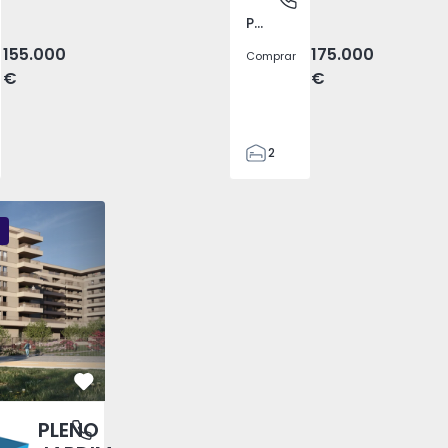
Pego, Abrantes
155.000
175.000
Comprar
€
€
2
1
99
DIM - 3
PLENO JARDIM - 2
PLENO JARDIM - 17
59
110
0
Favorito
PLENO
antas, Porto