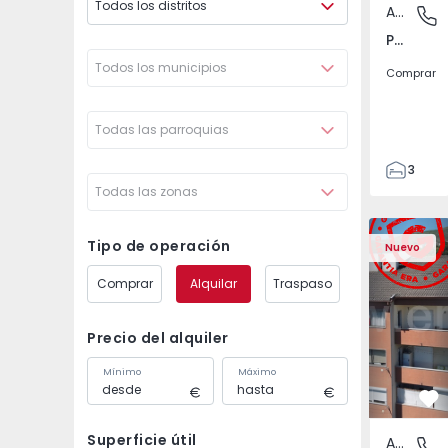
Todos los distritos
Apartamento
Póvoa de
Póvoa de Varzim, Beiriz e Argivai, Porto
Todos los municipios
Comprar
Todas las parroquias
3
Todas las zonas
3
138
Apartamento T2 Covil
Apartament
153
Tipo de operación
Nuevo
2
Comprar
Alquilar
Traspaso
Precio del alquiler
Mínimo
Máximo
Fa
Superficie útil
Apartamento
Covilhã