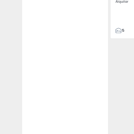
Alquilar
5
3
187
187
3