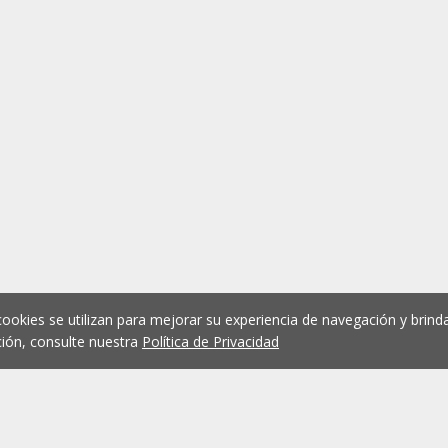
cookies se utilizan para mejorar su experiencia de navegación y brinda
ión, consulte nuestra
Política de Privacidad
1
2
3
4
5
...
1075
Anterior
Siguient