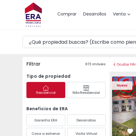
Mapa
Comprar
Desarrollos
Venta
Filtrar
873
imóveis
Ocultar filt
Tipo de propiedad
Vivienda Pareada T3 
Vivienda P
Nuevo
Residencial
Não Residencial
Beneficios de ERA
Garantía ERA
Desarrollos
Casa a estrenar
Visita Virtual
Fa