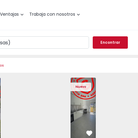
Ventajas
Trabaja con nosotros
Encontrar
ros
Angra do Heroísmo, São Mateus da Calheta - 1575310 - 40
areada T3 Angra do Heroísmo, São Mateus da Calheta - 157
Vivienda Pareada T3 Angra do Heroísmo, São Mateus da Cal
Vivienda Pareada T3 Angra do Heroísmo, São Mat
Apartamento T2 Seixal, Amora - 1575805
Vivienda Pareada T3 Angra do Heroísm
Apartamento T2 Seixal, Amora
Vivienda Pareada T3 Angra
Apartamento T2 Se
Vivienda Paread
Apartam
Vivie
Nuevo
vorito
Favorito