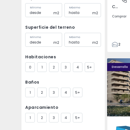
Covilhã e Canhoso, Castelo Branco
Mínimo
Máximo
m2
m2
Comprar
Superficie del terreno
Mínimo
Máximo
m2
m2
2
1
Habitaciones
85
PLENO JARDIM - 4
PLENO JAR
85
0
1
2
3
4
5+
Desarrollo
0
4
Baños
1
2
3
4
5+
Aparcamiento
1
2
3
4
5+
Águas S