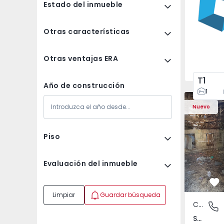
Estado del inmueble
Otras características
Otras ventajas ERA
T1
Año de construcción
1
Casa Vila 
Nuevo
Piso
Evaluación del inmueble
Fa
Limpiar
Guardar búsqueda
Casa de Campo
São Tomé
São Tomé do Castelo e Justes, Vila Real