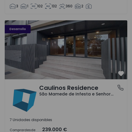
3
1
102
132
360
2
Caulinos Residence - 1
Desarrollo
Favo
Caulinos Residence
São Mamede de Infesta e Senhora da Hora, Porto
São Mamede de Infesta e Senhora da Hora, Porto
7 Unidades disponibles
239.000 €
Comprar
desde