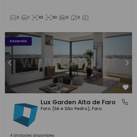
2
1
93
93
0
3
Desarrollo
Anterior
Sigu
Favo
Lux Garden Alta de Faro
Faro (Sé e São Pedro), Faro
Faro (Sé e São Pedro), Faro
4 Unidades disponibles