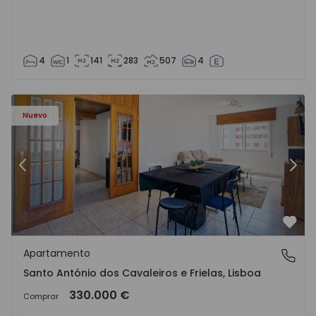
4
1
141
283
507
4
e Frielas - 1572669 - 16
Apartamento T3 Loures, Santo António dos Cavaleiros e Fr
Ap
Nuevo
Anterior
Sigu
Favo
Apartamento
Santo António dos Cavaleiros e Frielas, Lisboa
Santo António dos Cavaleiros e Frielas, Lisboa
330.000 €
Comprar