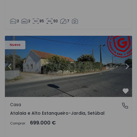
3
2
85
93
7
568602 - 20
Casa T2 Montijo, Atalaia e Alto Estanqueiro-Jardia - 15686
Ca
Nuevo
Anterior
Sigu
Favo
Casa
Atalaia e Alto Estanqueiro-Jardia, Setúbal
Atalaia e Alto Estanqueiro-Jardia, Setúbal
699.000 €
Comprar