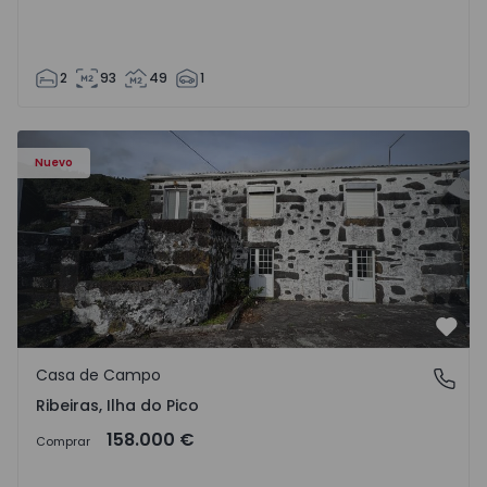
2
93
49
1
Casa de Campo T4 Lajes do Pico, Ribeiras - 1575370 - 1
Nuevo
Favo
Casa de Campo
Ribeiras, Ilha do Pico
Ribeiras, Ilha do Pico
158.000 €
Comprar