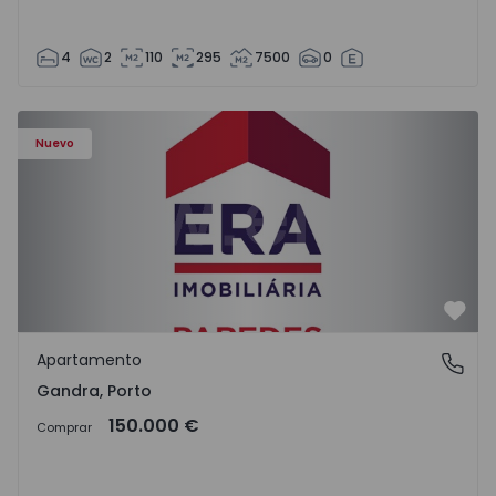
4
2
110
295
7500
0
Apartamento T0 Paredes, Gandra - 1575265 - 1
Nuevo
Favo
Apartamento
Gandra, Porto
Gandra, Porto
150.000 €
Comprar