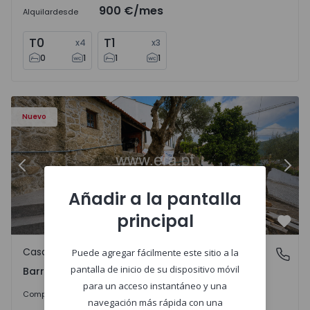
900 €
/mes
Alquilar
desde
T0
T1
x
4
x
3
0
1
1
1
560495 - 9
Casa T2 Viana do Castelo, Barroselas e Carvoeiro - 156049
Ca
Nuevo
Anterior
Sigu
Añadir a la pantalla
principal
Favo
Casa
Puede agregar fácilmente este sitio a la
Barroselas e Carvoeiro, Viana do Castelo
pantalla de inicio de su dispositivo móvil
Barroselas e Carvoeiro, Viana do Castelo
para un acceso instantáneo y una
285.000 €
Comprar
navegación más rápida con una