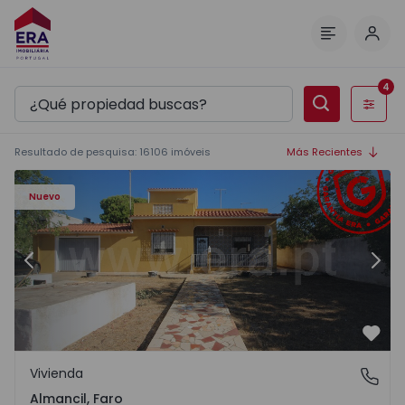
Inici
Menú
4
Filtros
Resultado de pesquisa
:
16106
imóveis
Más Recientes
Nuevo
Anterior
Sigu
Favo
Vivienda
Almancil, Faro
Almancil, Faro