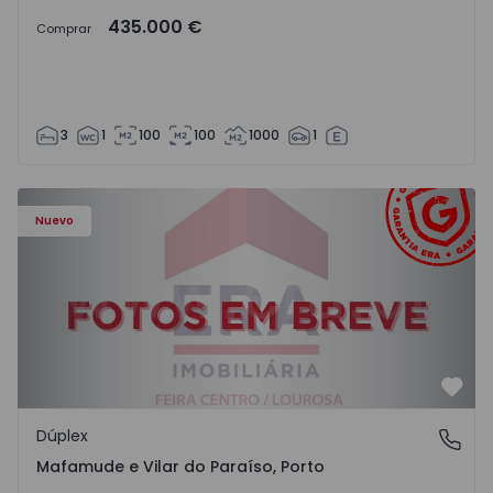
435.000 €
Comprar
3
1
100
100
1000
1
Dúplex T4 Vila Nova de Gaia, Mafamude e Vilar do Paraíso
Nuevo
Favo
Dúplex
Mafamude e Vilar do Paraíso, Porto
Mafamude e Vilar do Paraíso, Porto