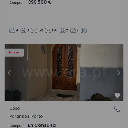
399.500 €
Comprar
4
3
150
150
2
2
Casa T10 Porto, Paranhos - 1572292 - 12
Ca
Nuevo
Anterior
Sigu
Favo
Casa
Paranhos, Porto
Paranhos, Porto
En Consulta
Comprar