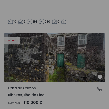
10
5
198
230
0
Casa de Campo T2 Lajes do Pico, Ribeiras - 1575372 - 1
Nuevo
Favo
Casa de Campo
Ribeiras, Ilha do Pico
Ribeiras, Ilha do Pico
110.000 €
Comprar