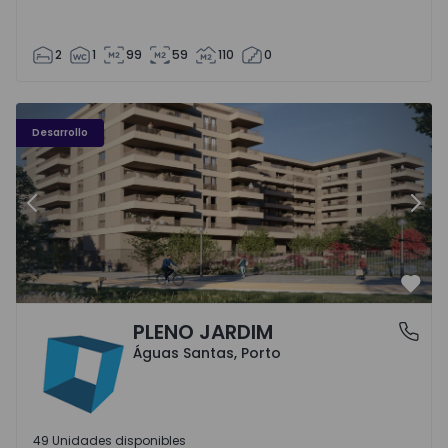
2
1
99
59
110
0
PLENO JARDIM - 3
P
Desarrollo
Anterior
Sigu
Favo
PLENO JARDIM
Águas Santas, Porto
Águas Santas, Porto
49 Unidades disponibles