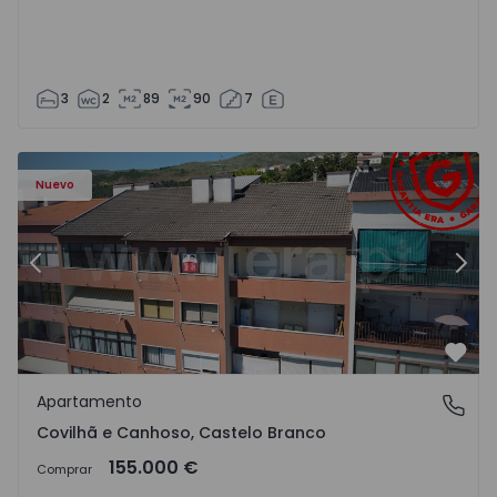
3
2
89
90
7
 - 18
Apartamento T2 Covilhã, Covilhã e Canhoso - 1497806 - 1
Ap
Nuevo
Anterior
Sigu
Favo
Apartamento
Covilhã e Canhoso, Castelo Branco
Covilhã e Canhoso, Castelo Branco
155.000 €
Comprar