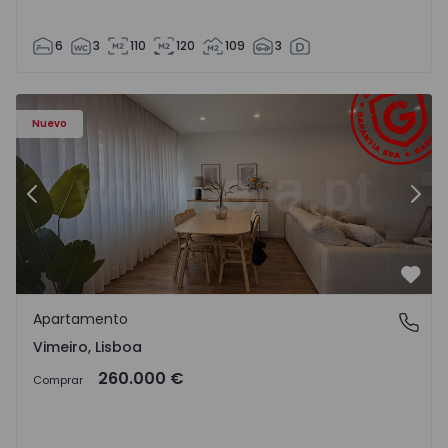
6
3
110
120
109
3
Apartamento T1 Lourinhã, Vimeiro - 1575406 - 1
Ap
Nuevo
Anterior
Sigu
Favo
Apartamento
Vimeiro, Lisboa
Vimeiro, Lisboa
260.000 €
Comprar