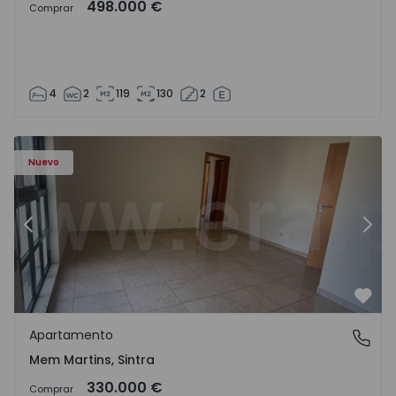
498.000 €
Comprar
4
2
119
130
2
8416 - 15
Apartamento T3 Sintra, Algueirão-Mem Martins - 1528416
Ap
Nuevo
Anterior
Sigu
Favo
Apartamento
Mem Martins, Sintra
Mem Martins, Sintra
330.000 €
Comprar