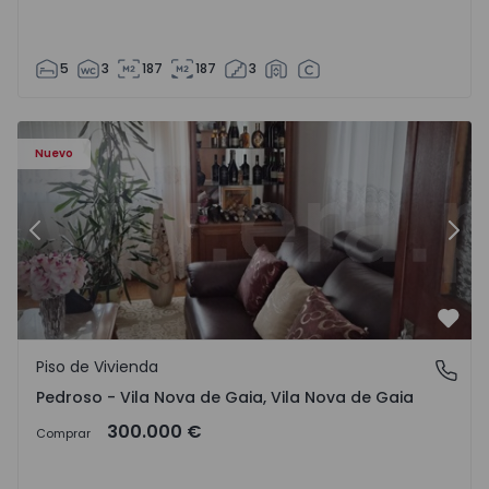
5
3
187
187
3
ezelo - 1575635 - 12
Piso de Vivienda T6 Vila Nova de Gaia, Pedroso e Seixezelo
Pi
Nuevo
Anterior
Sigu
Favo
Piso de Vivienda
Pedroso - Vila Nova de Gaia, Vila Nova de Gaia
Pedroso - Vila Nova de Gaia, Vila Nova de Gaia
300.000 €
Comprar