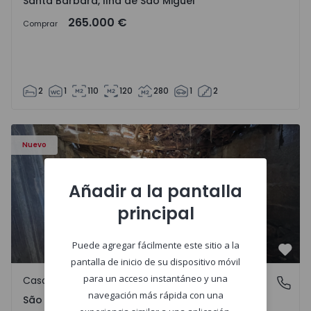
Santa Bárbara, Ilha de São Miguel
265.000 €
Comprar
2
1
110
120
280
1
2
Casa Vila Real, São Tomé do Castelo e Justes - 1575189 - 1
Nuevo
Añadir a la pantalla
principal
Puede agregar fácilmente este sitio a la
Favo
pantalla de inicio de su dispositivo móvil
para un acceso instantáneo y una
Casa de Campo
São Tomé do Castelo e Justes, Vila Real
navegación más rápida con una
São Tomé do Castelo e Justes, Vila Real