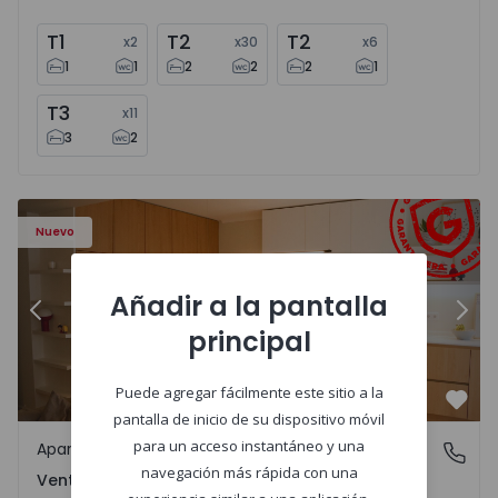
T1
T2
T2
x
2
x
30
x
6
1
1
2
2
2
1
T3
x
11
3
2
Apartamento T2 Amadora, Venteira - 1575182 - 15
Ap
Nuevo
Añadir a la pantalla
Anterior
Sigu
principal
Puede agregar fácilmente este sitio a la
Favo
pantalla de inicio de su dispositivo móvil
para un acceso instantáneo y una
Apartamento
Venteira, Lisboa
navegación más rápida con una
Venteira, Lisboa