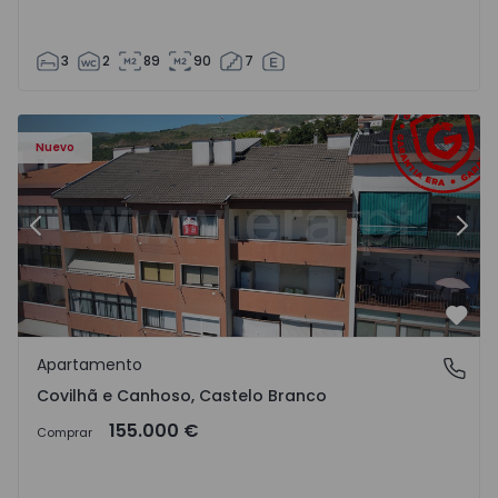
3
2
89
90
7
 - 18
Apartamento T2 Covilhã, Covilhã e Canhoso - 1497806 - 1
Ap
Nuevo
Anterior
Sigu
Favo
Apartamento
Covilhã e Canhoso, Castelo Branco
Covilhã e Canhoso, Castelo Branco
155.000 €
Comprar