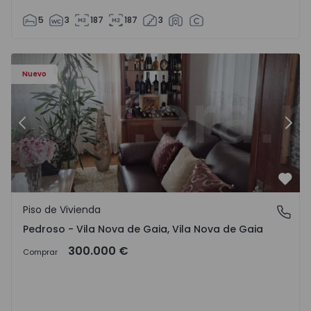
5
3
187
187
3
ezelo - 1575635 - 12
Piso de Vivienda T6 Vila Nova de Gaia, Pedroso e Seixezelo
Pi
Nuevo
Anterior
Sigu
Favo
Piso de Vivienda
Pedroso - Vila Nova de Gaia, Vila Nova de Gaia
Pedroso - Vila Nova de Gaia, Vila Nova de Gaia
300.000 €
Comprar