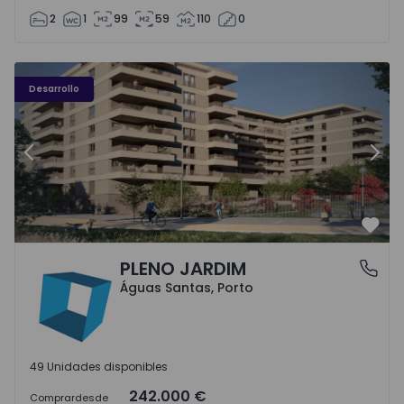
2
1
99
59
110
0
PLENO JARDIM - 3
P
Desarrollo
Anterior
Sigu
Favo
PLENO JARDIM
Águas Santas, Porto
Águas Santas, Porto
49 Unidades disponibles
242.000 €
Comprar
desde