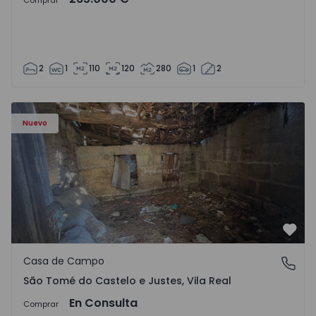
Comprar
2
1
110
120
280
1
2
Casa Vila Real, São Tomé do Castelo e Justes - 1575189 - 1
Nuevo
Favo
Casa de Campo
São Tomé do Castelo e Justes, Vila Real
São Tomé do Castelo e Justes, Vila Real
En Consulta
Comprar