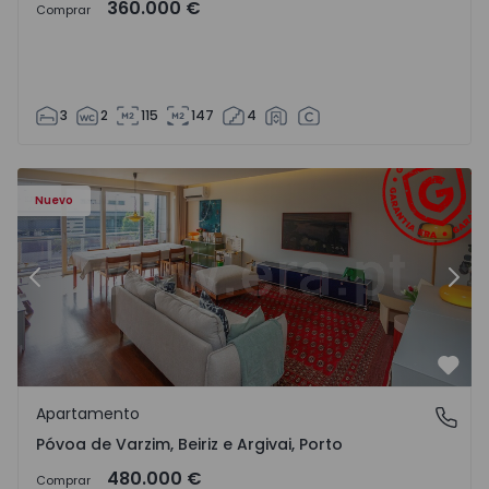
360.000 €
Comprar
3
2
115
147
4
riz e Argivai - 1574602 - 20
Apartamento T3 Póvoa de Varzim, Póvoa de Varzim, Beiriz 
Ap
Nuevo
Anterior
Sigu
Favo
Apartamento
Póvoa de Varzim, Beiriz e Argivai, Porto
Póvoa de Varzim, Beiriz e Argivai, Porto
480.000 €
Comprar