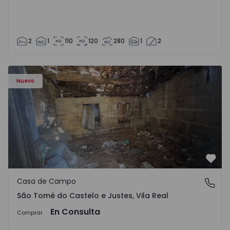
2
1
110
120
280
1
2
Casa Vila Real, São Tomé do Castelo e Justes - 1575189 - 1
Nuevo
Favo
Casa de Campo
São Tomé do Castelo e Justes, Vila Real
São Tomé do Castelo e Justes, Vila Real
En Consulta
Comprar