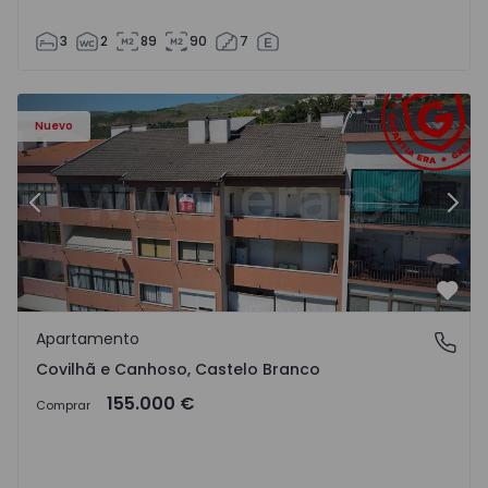
3
2
89
90
7
 - 18
Apartamento T2 Covilhã, Covilhã e Canhoso - 1497806 - 1
Ap
Nuevo
Anterior
Sigu
Favo
Apartamento
Covilhã e Canhoso, Castelo Branco
Covilhã e Canhoso, Castelo Branco
155.000 €
Comprar