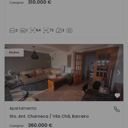
310.000 €
Comprar
2
1
64
72
2
 - 1573477 - 11
Apartamento T3 Barreiro, Santo António da Charneca - 1
Ap
Nuevo
Anterior
Sigu
Favo
Apartamento
Sto. Ant. Charneca / Vila Chã, Barreiro
Sto. Ant. Charneca / Vila Chã, Barreiro
360.000 €
Comprar