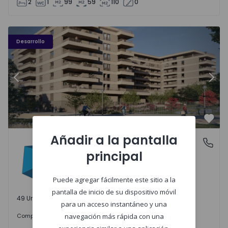
2
1
99
59
110
0
PLENO JARDIM - 3
P
Desarrollo
Anterior
Sigu
Favo
Añadir a la pantalla
PLENO JARDIM
Águas Santas, Porto
principal
Águas Santas, Porto
Puede agregar fácilmente este sitio a la
pantalla de inicio de su dispositivo móvil
49 Unidades disponibles
para un acceso instantáneo y una
242.000 €
Comprar
desde
navegación más rápida con una