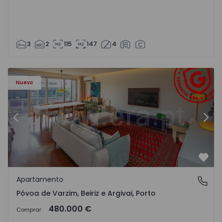
3
2
115
147
4
riz e Argivai - 1574602 - 20
Apartamento T3 Póvoa de Varzim, Póvoa de Varzim, Beiriz 
Ap
Nuevo
Anterior
Sigu
Favo
Apartamento
Póvoa de Varzim, Beiriz e Argivai, Porto
Póvoa de Varzim, Beiriz e Argivai, Porto
480.000 €
Comprar