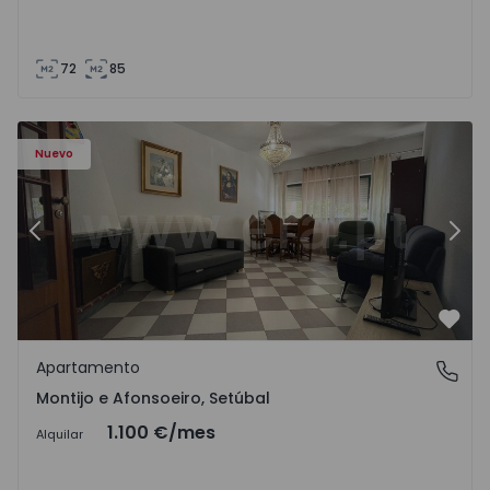
72
85
603 - 1
Apartamento T2 Montijo, Montijo e Afonsoeiro - 1575603 
Ap
Nuevo
Anterior
Sigu
Favo
Apartamento
Montijo e Afonsoeiro, Setúbal
Montijo e Afonsoeiro, Setúbal
1.100 €
/mes
Alquilar