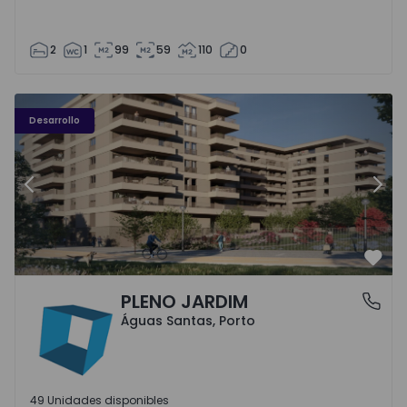
2
1
99
59
110
0
PLENO JARDIM - 3
P
Desarrollo
Anterior
Sigu
Favo
PLENO JARDIM
Águas Santas, Porto
Águas Santas, Porto
49 Unidades disponibles