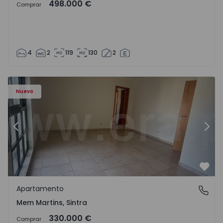
498.000 €
Comprar
4
2
119
130
2
8416 - 15
Apartamento T3 Sintra, Algueirão-Mem Martins - 1528416
Ap
Nuevo
Anterior
Sigu
Favo
Apartamento
Mem Martins, Sintra
Mem Martins, Sintra
330.000 €
Comprar