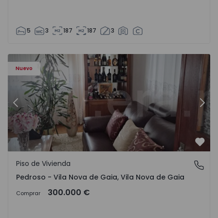
5
3
187
187
3
ezelo - 1575635 - 12
Piso de Vivienda T6 Vila Nova de Gaia, Pedroso e Seixezelo
Pi
Nuevo
Anterior
Sigu
Favo
Piso de Vivienda
Pedroso - Vila Nova de Gaia, Vila Nova de Gaia
Pedroso - Vila Nova de Gaia, Vila Nova de Gaia
300.000 €
Comprar