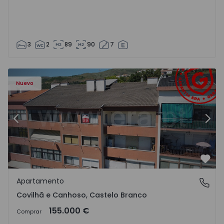
3
2
89
90
7
 - 18
Apartamento T2 Covilhã, Covilhã e Canhoso - 1497806 - 1
Ap
Nuevo
Anterior
Sigu
Favo
Apartamento
Covilhã e Canhoso, Castelo Branco
Covilhã e Canhoso, Castelo Branco
155.000 €
Comprar