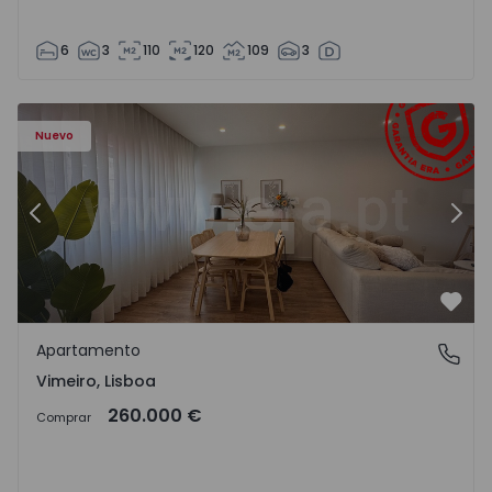
6
3
110
120
109
3
Apartamento T1 Lourinhã, Vimeiro - 1575406 - 1
Ap
Nuevo
Anterior
Sigu
Favo
Apartamento
Vimeiro, Lisboa
Vimeiro, Lisboa
260.000 €
Comprar