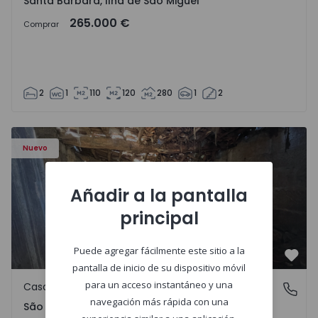
Santa Bárbara, Ilha de São Miguel
265.000 €
Comprar
2
1
110
120
280
1
2
Casa Vila Real, São Tomé do Castelo e Justes - 1575189 - 1
Nuevo
Añadir a la pantalla
principal
Puede agregar fácilmente este sitio a la
Favo
pantalla de inicio de su dispositivo móvil
para un acceso instantáneo y una
Casa de Campo
São Tomé do Castelo e Justes, Vila Real
navegación más rápida con una
São Tomé do Castelo e Justes, Vila Real