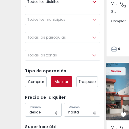
Todos los distritos
Vivienda Pareada
São Joã
São João das Lampas e Terrugem, Lisboa
Todos los municipios
Comprar
Todas las parroquias
4
Todas las zonas
3
135
Vivienda Pareada T4 
Vivienda P
193
Tipo de operación
Nuevo
240
Comprar
Alquilar
Traspaso
2
Precio del alquiler
Mínimo
Máximo
Fa
Superficie útil
Vivienda Pareada
São Joã