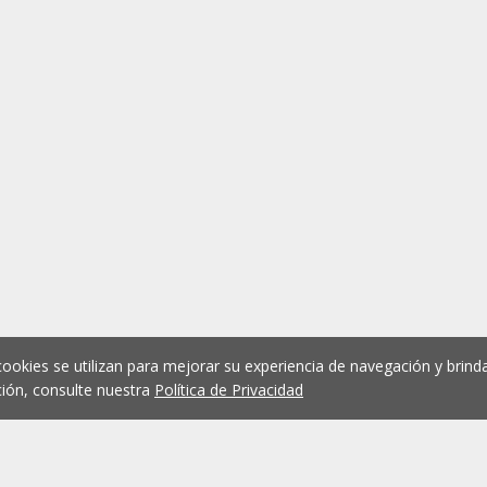
cookies se utilizan para mejorar su experiencia de navegación y brinda
ión, consulte nuestra
Política de Privacidad
1
2
3
4
5
...
1073
Anterior
Siguient