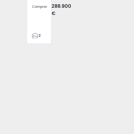
288.900
Comprar
€
2
2
305
305
2