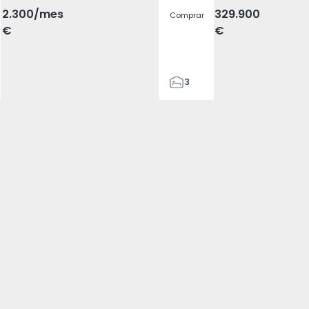
2.300
/mes
329.900
Comprar
€
€
3
2
305
305
2