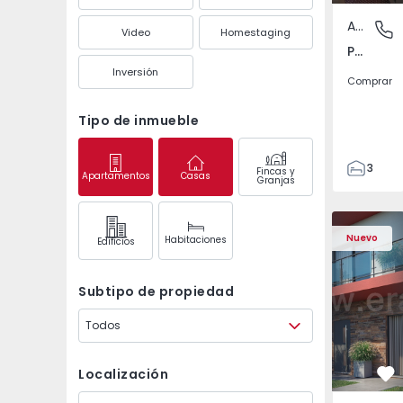
Apartamento
Pedrouç
Video
Homestaging
Pedrouços, Porto
Inversión
Comprar
Tipo de inmueble
3
Fincas y
Apartamentos
Casas
Granjas
1
105
122
Nuevo
Habitaciones
Edifícios
1
-1
Subtipo de propiedad
Todos
Localización
Fa