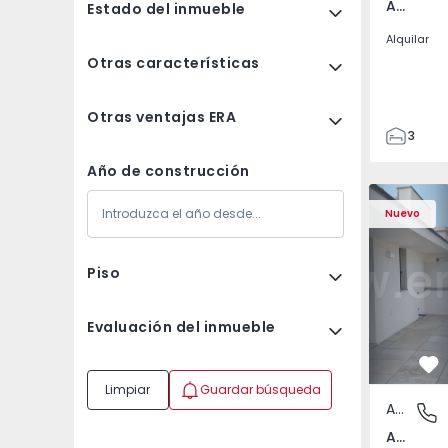
Av. Boavista, Porto
Estado del inmueble
Alquilar
Otras características
Otras ventajas ERA
3
2
Año de construcción
132
Apartamento T2 Porto,
Apartament
142
Nuevo
2
3
Piso
Evaluación del inmueble
Fa
Limpiar
Guardar búsqueda
Apartamento
Av. Boav
Av. Boavista, Porto