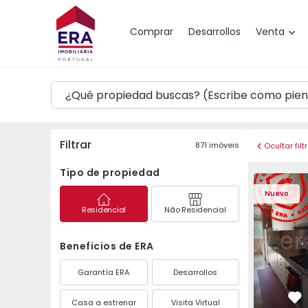
Mapa
Comprar
Desarrollos
Venta
Filtrar
871
imóveis
Ocultar filt
Tipo de propiedad
Apartamento T3 Maia,
Apartament
Nuevo
Residencial
Não Residencial
Beneficios de ERA
Garantía ERA
Desarrollos
Casa a estrenar
Visita Virtual
Fa