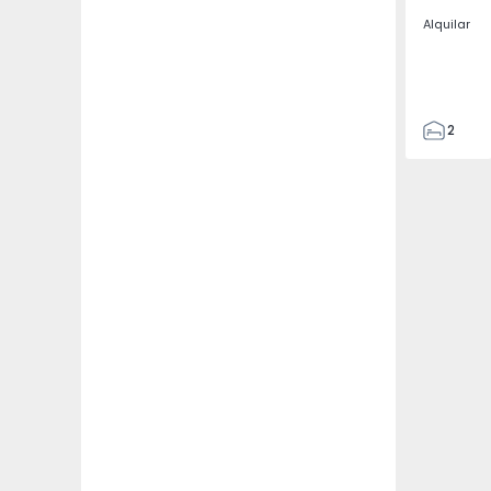
Alquilar
2
2
67
109
2
5